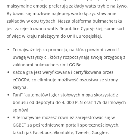
maksymalne emocje preferują zakłady watts trybie na żywo.
By bawić się możliwie najlepiej, warto łączyć stawianie
zakładów w obu trybach. Nasza platforma bukmacherska
jest zarejestrowana watts Republice Cypryjskiej, some sort
of więc w kraju należącym do Unii Europejskiej.
To najważniejsza promocja, na którą powinni zwrócić
uwagę wszyscy ci, którzy rozpoczynają swoją przygodę z
zakładami bukmacherskimi GG Bet.
Każda gra jest weryfikowana i certyfikowana przez
eCOGRA, co eliminuje możliwość oszustwa ze strony
kasyna.
Fani” “automatów i gier stołowych mogą skorzystać z
bonusu od depozytu do 4. 000 PLN oraz 175 darmowych
spinów!
Alternatywnie możesz również zarejestrować się w
GGBET za pośrednictwem portali społecznościowych,
takich jak Facebook, Vkontakte, Tweets, Google+.