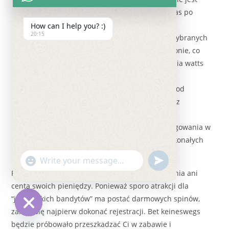
jednorazowa i dostępna tylko przez jakiś” “czas po
założeniu konta.
How can I help you? :)
20:15
Gracze mogą oglądać transmisje na żywo z wybranych
wydarzeń e-sportowych bezpośrednio na stronie, co
znacząco poprawia doświadczenie obstawiania watts
czasie rzeczywistym.
Można tam grać w ponad five thousand gier, od
automatów online i raffgier stołowych po gry z
krupierem na żywo.
Zapraszamy do rejestracji i actually GGBet logowania w
naszym kasynie internetowym i życzymy doskonałych
wrażeń i wysokich wygranych.
U
"
N
WhatsApp Message
D
Pozwala on na przetestowanie gier bez wydawania ani
+
E
F
centa swoich pieniędzy. Ponieważ sporo atrakcji dla
c
I
N
“jednorękich bandytów” ma postać darmowych spinów,
h
E
D
zaleca się najpierw dokonać rejestracji. Bet keineswegs
a
Hide chaty
będzie próbowało przeszkadzać Ci w zabawie i
t