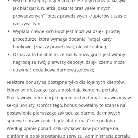
Wśród dostępnych gier znajdziesz tego rodzaju klasyki
jak blackjack, ruletka, bakarat oraz wiele innych,
prowadzonych” “przez prawdziwych krupierów t czasie
rzeczywistym.
Wypłata niewielkich kwot jest możliwa dzięki prostej
procedurze, która wymaga dodania Twojej karty
bankowej (znaczy prawdziwej, nie wirtualnej).
Oznacza to be able to, że każdy nowy gracz jest witany
nagrodą za swój pierwszy depozyt, dzięki czemu może
otrzymać dodatkową darmową gotówkę.
Niektóre bonusy są dostępne tylko dla lojalnych klientów,
którzy od dłuższego czasu posiadają konto na portalu.
Podstawowe informacje i opinie na ten temat sprawdzimy w
sekcji Bonusy. Oprócz tego, bonus powitalny to szansa na
postawienie pierwszego zakładu za darmo, darmowych
spinów i sprawdzenie, bądź platforma Ci się podoba.
Według opinie ponad 87% użytkowników pozostaje na
platformie po skorzystaniu z serwisu. Administracja portalu