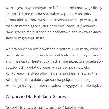
Ważne jest, aby pamiętać, że każda metoda ma swoje limity
płatności, które można sprawdzić w pomocy technicznej.
Strona oferuje możliwość dokonywania wpłat przy użyciu
różnych metod zgodnych unces lokalizacją użytkownika.
Nowi gracze mają szansę na dodatkowe bonusy za zakłady,
sloty oraz gry typu insta.
Wpłata powinna być dokonana z systemu lub karty, które są
zarejestrowane na prawdziwe i aktualne imię my partner
and i nazwisko klienta. Bukmacher nie akceptuje przekazów
pocztowych i wpłat dokonanych za pomocą gotówki.
Konkurencyjne dyscypliny fizyczne są stare jak świat, the
zakłady na nie to dobry sposób na połączenie emocji
związanych z oglądaniem z radością wygrywania pieniędzy.
Wsparcie Dla Polskich Graczy
Oczywiście zawsze możesz postawić kolejny ksfd