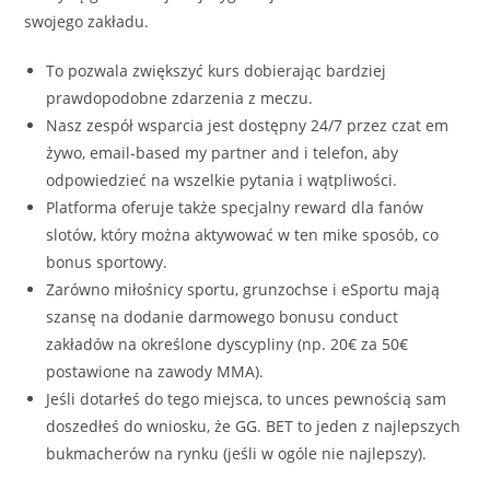
swojego zakładu.
To pozwala zwiększyć kurs dobierając bardziej
prawdopodobne zdarzenia z meczu.
Nasz zespół wsparcia jest dostępny 24/7 przez czat em
żywo, email-based my partner and i telefon, aby
odpowiedzieć na wszelkie pytania i wątpliwości.
Platforma oferuje także specjalny reward dla fanów
slotów, który można aktywować w ten mike sposób, co
bonus sportowy.
Zarówno miłośnicy sportu, grunzochse i eSportu mają
szansę na dodanie darmowego bonusu conduct
zakładów na określone dyscypliny (np. 20€ za 50€
postawione na zawody MMA).
Jeśli dotarłeś do tego miejsca, to unces pewnością sam
doszedłeś do wniosku, że GG. BET to jeden z najlepszych
bukmacherów na rynku (jeśli w ogóle nie najlepszy).