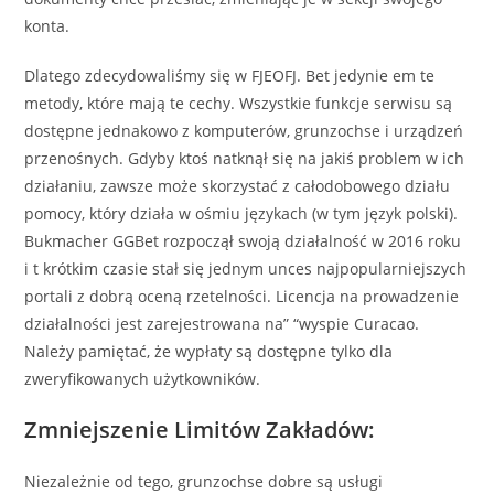
konta.
Dlatego zdecydowaliśmy się w FJEOFJ. Bet jedynie em te
metody, które mają te cechy. Wszystkie funkcje serwisu są
dostępne jednakowo z komputerów, grunzochse i urządzeń
przenośnych. Gdyby ktoś natknął się na jakiś problem w ich
działaniu, zawsze może skorzystać z całodobowego działu
pomocy, który działa w ośmiu językach (w tym język polski).
Bukmacher GGBet rozpoczął swoją działalność w 2016 roku
i t krótkim czasie stał się jednym unces najpopularniejszych
portali z dobrą oceną rzetelności. Licencja na prowadzenie
działalności jest zarejestrowana na” “wyspie Curacao.
Należy pamiętać, że wypłaty są dostępne tylko dla
zweryfikowanych użytkowników.
Zmniejszenie Limitów Zakładów:
Niezależnie od tego, grunzochse dobre są usługi