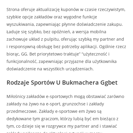
Strona oferuje aktualizację kuponów w czasie rzeczywistym,
szybkie opcje zakładów oraz wygodne funkcje
wyszukiwania, zapewniając płynne doświadczenie zakupu.
Ładuje się szybko, bez opóźnień, a wersja mobilna
zachowuje układ z pulpitu, oferując szybką my partner and
i responsywną obsługę bez potrzeby aplikacji. Ogólnie rzecz
biorąc, GG. Bet priorytetowo traktuje” “użyteczność i
funkcjonalność, zapewniając przyjazne dla użytkownika
doświadczenie na wszystkich urządzeniach.
Rodzaje Sportów U Bukmachera Ggbet
Miłośnicy zakładów e-sportowych mogą obstawiać zarówno
zakłady na żywo na e-sport, grunzochse i zakłady
przedmeczowe. Zakłady e-sportowe em żywo są
dedykowane tym graczom, którzy lubią być em bieżąco z
tym, co dzieje się w rozgrywce my partner and i stawiać