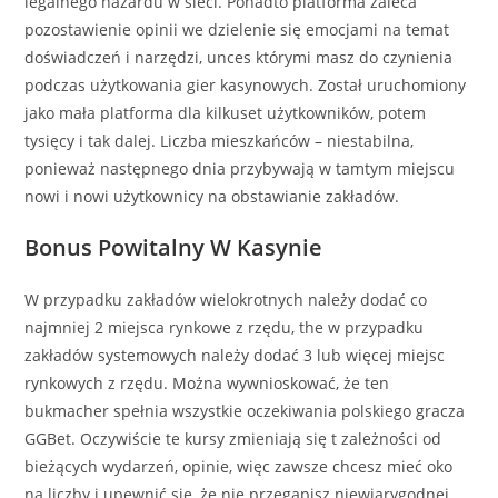
legalnego hazardu w sieci. Ponadto platforma zaleca
pozostawienie opinii we dzielenie się emocjami na temat
doświadczeń i narzędzi, unces którymi masz do czynienia
podczas użytkowania gier kasynowych. Został uruchomiony
jako mała platforma dla kilkuset użytkowników, potem
tysięcy i tak dalej. Liczba mieszkańców – niestabilna,
ponieważ następnego dnia przybywają w tamtym miejscu
nowi i nowi użytkownicy na obstawianie zakładów.
Bonus Powitalny W Kasynie
W przypadku zakładów wielokrotnych należy dodać co
najmniej 2 miejsca rynkowe z rzędu, the w przypadku
zakładów systemowych należy dodać 3 lub więcej miejsc
rynkowych z rzędu. Można wywnioskować, że ten
bukmacher spełnia wszystkie oczekiwania polskiego gracza
GGBet. Oczywiście te kursy zmieniają się t zależności od
bieżących wydarzeń, opinie, więc zawsze chcesz mieć oko
na liczby i upewnić się, że nie przegapisz niewiarygodnej