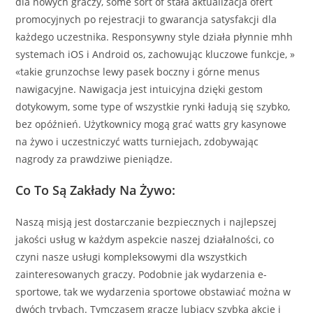
dla nowych graczy, some sort of stała aktualizacja ofert
promocyjnych po rejestracji to gwarancja satysfakcji dla
każdego uczestnika. Responsywny style działa płynnie mhh
systemach iOS i Android os, zachowując kluczowe funkcje, »
«takie grunzochse lewy pasek boczny i górne menus
nawigacyjne. Nawigacja jest intuicyjna dzięki gestom
dotykowym, some type of wszystkie rynki ładują się szybko,
bez opóźnień. Użytkownicy mogą grać watts gry kasynowe
na żywo i uczestniczyć watts turniejach, zdobywając
nagrody za prawdziwe pieniądze.
Co To Są Zakłady Na Żywo:
Naszą misją jest dostarczanie bezpiecznych i najlepszej
jakości usług w każdym aspekcie naszej działalności, co
czyni nasze usługi kompleksowymi dla wszystkich
zainteresowanych graczy. Podobnie jak wydarzenia e-
sportowe, tak we wydarzenia sportowe obstawiać można w
dwóch trybach. Tymczasem gracze lubiący szybką akcję i