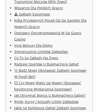
Transmisje Meczów Mhh Żywo?
Wsparcie Dla Polskich Graczy
🕹️ Zakłady Esportowe
Kilka Przydatnych Porad Od Gg Gamble Dla
Nowych Graczy
Dostawcy Oprogramowania W Gg Guess
Casino
Inne Bonusy Dla Domu
Zmniejszenie Limitów Zakładów:
Co To Są Zakłady Na Żywo:
Rodzaje Sportów U Bukmachera Ggbet
💡 Bądź Mogę Obstawiać Zakłady Sportowe
W Fjeofj Bet?
💥 Czy Mogę Watts Gg Wager Obstawiać
Egzotyczne Wydarzenia Sportowe?
Jak Otrzymać Bonus U Bukmachera Ggbet?
Rynki, Kursy I Actually Limity Zakładów
Jakie Są Najlepsze Ggbet Zakłady Sportowe