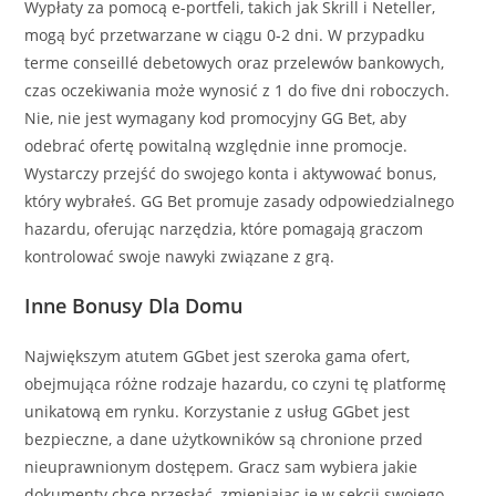
Wypłaty za pomocą e-portfeli, takich jak Skrill i Neteller,
mogą być przetwarzane w ciągu 0-2 dni. W przypadku
terme conseillé debetowych oraz przelewów bankowych,
czas oczekiwania może wynosić z 1 do five dni roboczych.
Nie, nie jest wymagany kod promocyjny GG Bet, aby
odebrać ofertę powitalną względnie inne promocje.
Wystarczy przejść do swojego konta i aktywować bonus,
który wybrałeś. GG Bet promuje zasady odpowiedzialnego
hazardu, oferując narzędzia, które pomagają graczom
kontrolować swoje nawyki związane z grą.
Inne Bonusy Dla Domu
Największym atutem GGbet jest szeroka gama ofert,
obejmująca różne rodzaje hazardu, co czyni tę platformę
unikatową em rynku. Korzystanie z usług GGbet jest
bezpieczne, a dane użytkowników są chronione przed
nieuprawnionym dostępem. Gracz sam wybiera jakie
dokumenty chce przesłać, zmieniając je w sekcji swojego