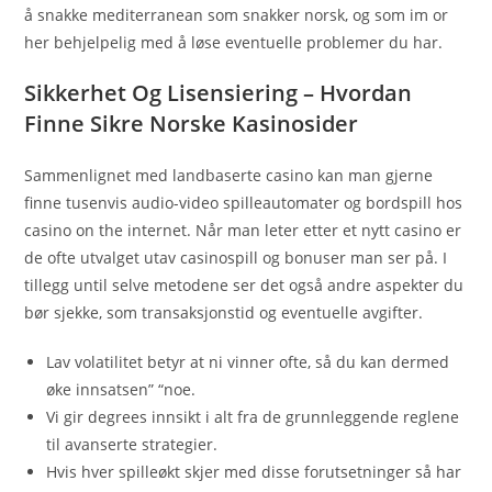
å snakke mediterranean som snakker norsk, og som im or
her behjelpelig med å løse eventuelle problemer du har.
Sikkerhet Og Lisensiering – Hvordan
Finne Sikre Norske Kasinosider
Sammenlignet med landbaserte casino kan man gjerne
finne tusenvis audio-video spilleautomater og bordspill hos
casino on the internet. Når man leter etter et nytt casino er
de ofte utvalget utav casinospill og bonuser man ser på. I
tillegg until selve metodene ser det også andre aspekter du
bør sjekke, som transaksjonstid og eventuelle avgifter.
Lav volatilitet betyr at ni vinner ofte, så du kan dermed
øke innsatsen” “noe.
Vi gir degrees innsikt i alt fra de grunnleggende reglene
til avanserte strategier.
Hvis hver spilleøkt skjer med disse forutsetninger så har