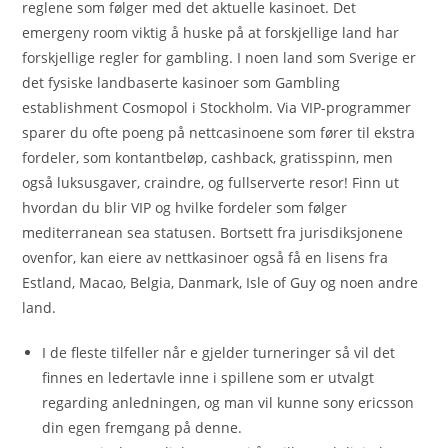
reglene som følger med det aktuelle kasinoet. Det
emergeny room viktig å huske på at forskjellige land har
forskjellige regler for gambling. I noen land som Sverige er
det fysiske landbaserte kasinoer som Gambling
establishment Cosmopol i Stockholm. Via VIP-programmer
sparer du ofte poeng på nettcasinoene som fører til ekstra
fordeler, som kontantbeløp, cashback, gratisspinn, men
også luksusgaver, craindre, og fullserverte resor! Finn ut
hvordan du blir VIP og hvilke fordeler som følger
mediterranean sea statusen. Bortsett fra jurisdiksjonene
ovenfor, kan eiere av nettkasinoer også få en lisens fra
Estland, Macao, Belgia, Danmark, Isle of Guy og noen andre
land.
I de fleste tilfeller når e gjelder turneringer så vil det
finnes en ledertavle inne i spillene som er utvalgt
regarding anledningen, og man vil kunne sony ericsson
din egen fremgang på denne.