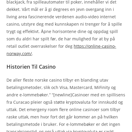
blackjack, fra spilleautomater til poker, innehåller vi det
dekket. Vårt mål er å gi degrees en jevn overgang inn i
living area fascinerende verdenen audio-video internet
casino, utstyre deg med kunnskapen ni trenger for å spille
trygt og effektivt. Åpne horisontene dine og oppdag spill
som du aldri har spilt før, de har mulighed for at by på
retail outlet overraskelser for deg
https://online-casino-
norway.com/
.
Historien Til Casino
De aller fleste norske casino tilbyr en blanding utav
betalingsmetoder, slik och Visa, Mastercard, MiFinity og
andre e-lommebøker.” “[newline]Casinoer med en spillisens
fra Curacao pleier også støtte kryptovaluta for innskudd og
uttak. Det emergeny room flere online casinoer som tilbyr
raske uttak, men hvor fort det går kommer an på hvilken
betalingsmetode i bruker. For e-lommebøker er det ingen
transaksjonstid, og også uttak via kryptovaluta er raskt