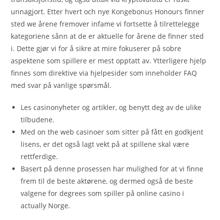
unnagjort. Etter hvert och nye Kongebonus Honours finner
sted we årene fremover infame vi fortsette å tilrettelegge
kategoriene sånn at de er aktuelle for årene de finner sted
i. Dette gjør vi for å sikre at mire fokuserer på sobre
aspektene som spillere er mest opptatt av. Ytterligere hjelp
finnes som direktive via hjelpesider som inneholder FAQ
med svar på vanlige spørsmål.
Les casinonyheter og artikler, og benytt deg av de ulike
tilbudene.
Med on the web casinoer som sitter på fått en godkjent
lisens, er det også lagt vekt på at spillene skal være
rettferdige.
Basert på denne prosessen har mulighed for at vi finne
frem til de beste aktørene, og dermed også de beste
valgene for degrees som spiller på online casino i
actually Norge.