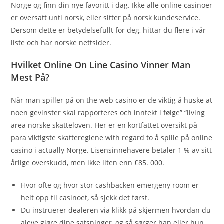
Norge og finn din nye favoritt i dag. Ikke alle online casinoer
er oversatt unti norsk, eller sitter på norsk kundeservice.
Dersom dette er betydelsefullt for deg, hittar du flere i vår
liste och har norske nettsider.
Hvilket Online On Line Casino Vinner Man
Mest På?
Når man spiller på on the web casino er de viktig å huske at
noen gevinster skal rapporteres och inntekt i følge” “living
area norske skatteloven. Her er en kortfattet oversikt på
para viktigste skattereglene with regard to å spille på online
casino i actually Norge. Lisensinnehavere betaler 1 % av sitt
årlige overskudd, men ikke liten enn £85. 000.
Hvor ofte og hvor stor cashbacken emergeny room er
helt opp til casinoet, så sjekk det først.
Du instruerer dealeren via klikk på skjermen hvordan du
aleve gjøre dine satsninger, og så sørger han eller hun