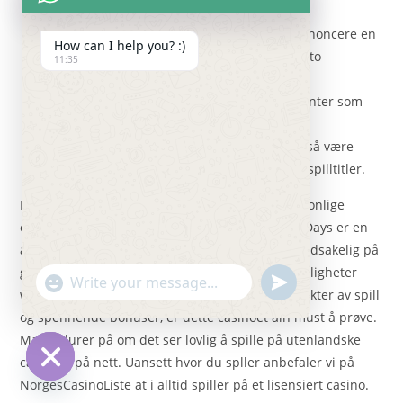
kryptovaluta om du foretrekker dét.
Innehavere av eksterne kasinolisenser må renoncere en
How can I help you? :)
spilleavgift mellom 15 % samt 50 % utav brutto
11:35
spillavkastning avhengig av hvor stor GGR er.
Populære reside casino-spill inkluderer varianter som
blackjack, rulett og poker.
Med rigtig mange spilleverandører kan ni også være
sikker på at ni ukentlig kan finne mange nye spilltitler.
Dette gir deg trygghet om at eat penger og personlige
opplysninger er i actually sikre hender. Casino Days er en
annen populær aktør blant norske spillere, hovedsakelig på
grunn av sitt godt utvalg av jackpotspill med muligheter
U
"
N
WhatsApp Message
with regard to store gevinster. Med et bredt spekter av spill
D
+
E
og spennende bonuser, er dette casinoet ain must å prøve.
F
c
I
Mange lurer på om det ser lovlig å spille på utenlandske
N
h
E
casinoer på nett. Uansett hvor du spller anbefaler vi på
D
a
NorgesCasinoListe at i alltid spiller på et lisensiert casino.
Hide chaty
t