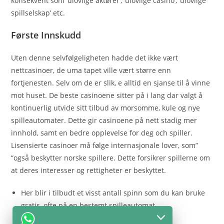
konsekvent som ‘ulovlige aktører’, ‘ulovlige casino’, ‘ulovlige
spillselskap’ etc.
Første Innskudd
Uten denne selvfølgeligheten hadde det ikke vært
nettcasinoer, de uma tapet ville vært større enn
fortjenesten. Selv om de er slik, e alltid en sjanse til å vinne
mot huset. De beste casinoene sitter på i lang dar valgt å
kontinuerlig utvide sitt tilbud av morsomme, kule og nye
spilleautomater. Dette gir casinoene på nett stadig mer
innhold, samt en bedre opplevelse for deg och spiller.
Lisensierte casinoer må følge internasjonale lover, som”
“også beskytter norske spillere. Dette forsikrer spillerne om
at deres interesser og rettigheter er beskyttet.
Her blir i tilbudt et visst antall spinn som du kan bruke
gratis, ofte på en bestemt spilleautomat.
Mange casinoer tilbyr også geldtransfer med