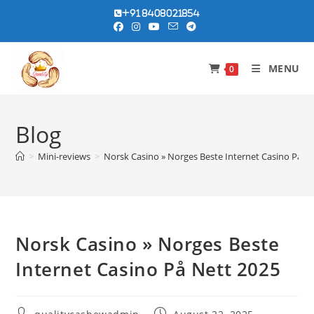
Skip
+91 8408021854
to
content
MENU
0
Blog
>
Mini-reviews
>
Norsk Casino » Norges Beste Internet Casino På N
Norsk Casino » Norges Beste
Internet Casino På Nett 2025
Post
Post