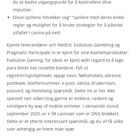
du et bedre utgangspunkt for å kontrollere dine
impulser.
Disse spillene tiltrekker seg” “spillere med deres enkle
regler og mulighet for å bruke strategier for å påvirke
utfallet i casino på nett.
Kjente leverandører och NetEnt, Evolution Gambling og
Pragmatic Participate in er kjent for sine kvalitetsprodukter.
Evolution Gaming, for ideal, er kjent with regard to å lage
para beste live roulette-bordene. Fyll ut
registreringsskjemaet, oppgi navn, fødselsdato, adresse,
postkode, telefonnummer, e-post, valuta, brukernavn,
passord, og hemmelig spørsmål. Dette im or her ikke
spesielt rart siden ting gjerne er enklere, raskere og
smidigere by way of mobile enheter. I skrivende stund,
september 2025, er e 98 casinoer som er DNS-blokkert.
Dette er et ytterst interessant spørsmål, og du vil få ulike
svar avhengig av hvem man spør.