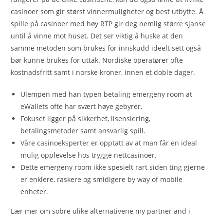
casinoer som gir størst vinnermuligheter og best utbytte. Å
spille på casinoer med høy RTP gir deg nemlig større sjanse
until å vinne mot huset. Det ser viktig å huske at den
samme metoden som brukes for innskudd ideelt sett også
bør kunne brukes for uttak. Nordiske operatører ofte
kostnadsfritt samt i norske kroner, innen et doble dager.
Ulempen med han typen betaling emergeny room at
eWallets ofte har svært høye gebyrer.
Fokuset ligger på sikkerhet, lisensiering,
betalingsmetoder samt ansvarlig spill.
Våre casinoeksperter er opptatt av at man får en ideal
mulig opplevelse hos trygge nettcasinoer.
Dette emergeny room ikke spesielt rart siden ting gjerne
er enklere, raskere og smidigere by way of mobile
enheter.
Lær mer om sobre ulike alternativene my partner and i