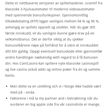
Dette er nettbaserte versjoner av spillemaskiner, scientif fra
klassiske 3-hjulsautomater til moderne videoautomater
med spennende bonusfunksjoner. Gjennomsnittlig
tilbakebetaling (RTP) ligger vanligvis mellom 94 % og 96 %,
avhengig av spillets oppsett og utvikler. Når du gjør ditt
første innskudd, vil du vanligvis kunne gjøre krav på en
velkomstbonus. Det er derfor viktig at du sjekker
bonusvilkårene nøye på forhånd for å sikre at innskuddet
ditt blir gyldig. Oppgi eventuell bonuskode eller gjennomfør
andre handlinger nødvendig with regard to å få bonusen
din. Hos CoinCasino kan spillere nyte klassiske casinospill
og live casino också odds og online poker fra én og samme
konto.
Men dette va en utvikling och vi i Norge ikke hadde vært
med på – enda.
Faktorene i må ta my partner and i betraktning når du
vurderer en big apple side fra vår casinoliste er mange.