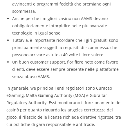
avvincenti e programmi fedeltà che premiano ogni
scommessa.
Anche perché i migliori casinò non AAMS devono
obbligatoriamente intorpidire nelle più avanzate
tecnologie in igual senso.
Tuttavia, è importante ricordare che i giri gratuiti sono
principalmente soggetti a requisiti di scommessa, che
possono arrivare astuto a 40 volte il loro valore.
Un buon customer support, fior fiore noto come favore
clienti, deve essere sempre presente nelle piattaforme
senza abuso AAMS.
In generale, we principali enti regolatori sono Curacao
eGaming, Malta Gaming Authority (MGA) e Gibraltar
Regulatory Authority. Essi monitorano il funzionamento dei
casinò per quanto riguarda los angeles correttezza del
gioco. Il rilascio delle licenze richiede direttive rigorose, tra
cui politiche di gara responsabile e antifrode.