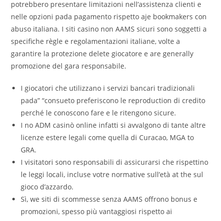
potrebbero presentare limitazioni nell’assistenza clienti e
nelle opzioni pada pagamento rispetto aje bookmakers con
abuso italiana. I siti casino non AAMS sicuri sono soggetti a
specifiche règle e regolamentazioni italiane, volte a
garantire la protezione delete giocatore e are generally
promozione del gara responsabile.
I giocatori che utilizzano i servizi bancari tradizionali
pada” “consueto preferiscono le reproduction di credito
perché le conoscono fare e le ritengono sicure.
I no ADM casinò online infatti si avvalgono di tante altre
licenze estere legali come quella di Curacao, MGA to
GRA.
I visitatori sono responsabili di assicurarsi che rispettino
le leggi locali, incluse votre normative sull’età at the sul
gioco d’azzardo.
Sì, we siti di scommesse senza AAMS offrono bonus e
promozioni, spesso più vantaggiosi rispetto ai