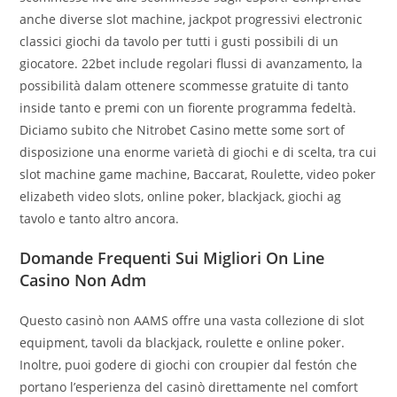
anche diverse slot machine, jackpot progressivi electronic
classici giochi da tavolo per tutti i gusti possibili di un
giocatore. 22bet include regolari flussi di avanzamento, la
possibilità dalam ottenere scommesse gratuite di tanto
inside tanto e premi con un fiorente programma fedeltà.
Diciamo subito che Nitrobet Casino mette some sort of
disposizione una enorme varietà di giochi e di scelta, tra cui
slot machine game machine, Baccarat, Roulette, video poker
elizabeth video slots, online poker, blackjack, giochi ag
tavolo e tanto altro ancora.
Domande Frequenti Sui Migliori On Line
Casino Non Adm
Questo casinò non AAMS offre una vasta collezione di slot
equipment, tavoli da blackjack, roulette e online poker.
Inoltre, puoi godere di giochi con croupier dal festón che
portano l’esperienza del casinò direttamente nel comfort