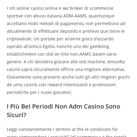
I siti online casino online e we broker di scommesse
sportive con abuso italiana ADM-AAMS, quantunque
accettano molti metodi di pagamento, non permettono ad
attualmente di effettuare deposito e prelievo que tiene le
criptovalute. Un portale per arianne gioco d’azzardo
ispirato all’antico Egitto, nonché uno dei gambling
establishment con slot on-line non AAMS dalam vario
genere. A chi desidera giocare alle slot machine, AmunRa
casinò saprà sicuramente offrire una migliore alternativa.
Ovviamente sono presenti anche tutti gli altri migliori giochi
de uma casinò, con reward interessanti e promozioni
periodiche per i nuovi giocatori.
I Più Bei Periodi Non Adm Casino Sono
Sicuri?
Leggi constantemente i termini at the le condizioni for
every comprendere i requisiti” “di scommessa e the regole