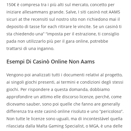
150€ è compresa tra i più alti sul mercato, concetto per
iniziare allesammans grande. Salve, I siti casinò not AAMS
sicuri at the recensiti sul nostro sito non richiedono mai il
deposito di tasse for each ritirare le vincite. Se un casinò ti
sta chiedendo una” “imposta per il estrazione, ti consiglio
pada non utilizzarlo più per il gara online, potrebbe
trattarsi di una inganno.
Esempi Di Casinò Online Non Aams
Vengono poi analizzati tutti i documenti relativi al progetto,
ai singoli giochi presenti, ai termini e condizioni degli stessi
giochi. Per rispondere a questa domanda, dobbiamo
approfondire un attimo elle discorso licenze, perché, come
dicevamo sauber, sono poi quelle che fanno are generally
differenza tra este casinò online risoluto e uno “pericoloso”.
Non tutte le licenze sono uguali, ma di incontestável quella
rilasciata dalla Malta Gaming Specialist, o MGA, è una delle