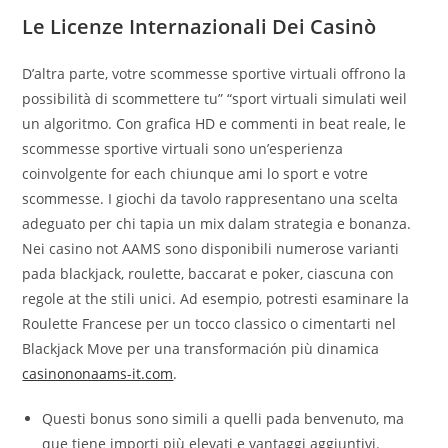
Le Licenze Internazionali Dei Casinò
D’altra parte, votre scommesse sportive virtuali offrono la
possibilità di scommettere tu” “sport virtuali simulati weil
un algoritmo. Con grafica HD e commenti in beat reale, le
scommesse sportive virtuali sono un’esperienza
coinvolgente for each chiunque ami lo sport e votre
scommesse. I giochi da tavolo rappresentano una scelta
adeguato per chi tapia un mix dalam strategia e bonanza.
Nei casino not AAMS sono disponibili numerose varianti
pada blackjack, roulette, baccarat e poker, ciascuna con
regole at the stili unici. Ad esempio, potresti esaminare la
Roulette Francese per un tocco classico o cimentarti nel
Blackjack Move per una transformación più dinamica
casinononaams-it.com
.
Questi bonus sono simili a quelli pada benvenuto, ma
que tiene importi più elevati e vantaggi aggiuntivi.