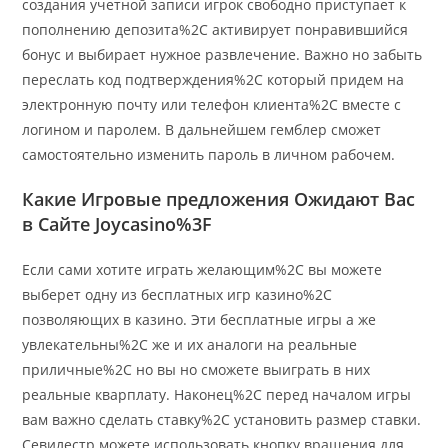
создания учетной записи игрок свободно приступает к
пополнению депозита%2C активирует понравившийся
бонус и выбирает нужное развлечение. Важно но забыть
переслать код подтверждения%2C который придем на
электронную почту или телефон клиента%2C вместе с
логином и паролем. В дальнейшем гемблер сможет
самостоятельно изменить пароль в личном рабочем.
Какие Игровые предложения Ожидают Вас
в Сайте Joycasino%3F
Если сами хотите играть желающим%2C вы можете
выберет одну из бесплатных игр казино%2C
позволяющих в казино. Эти бесплатные игры а же
увлекательны%2C же и их аналоги на реальные
приличные%2C но вы но сможете выиграть в них
реальные кварплату. Наконец%2C перед началом игры
вам важно сделать ставку%2C установить размер ставки.
Севилестр можете использовать кнопку вращения для