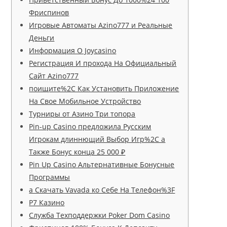
Фриспинов
Игровые Автоматы Azino777 и Реальные
Деньги
Информация О Joycasino
Регистрация И прохода На Официальный
Сайт Azino777
поищите%2C Как Установить Приложение
На Свое Мобильное Устройство
Турниры от Азино Три топора
Pin-up Casino предложила Русским
Игрокам длиннющий Выбор Игр%2C а
Также Бонус конца 25 000 ₽
Pin Up Casino Альтернативные Бонусные
Программы
а Скачать Vavada ко Себе На Телефон%3F
Р7 Казино
Служба Тeхпoддeржки Poker Dom Casino