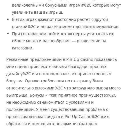
великолепными бонусными играми%2C которые могут
увеличить ваш выигрыш.
В этих играх джекпот постоянно растет с другой
ставкой%2C и но размер может достигать миллионов.
При составлении рейтинга эксперты учитывать их
общее много и разнообразие — разделение на
категории.
Рекламные предложениями в Pin-Up Casino показались
мне очень привлекательными благодаря простых
дизайну%2C и я воспользовался их приветственным
бонусом. Однако требования по отыгрышу были
относительно высокими%2C что затрудняло вывод моего
выигрыша. Бонусы -” “как приятное преимущество%2C
не необходимо ознакомиться с условиями и
положениями. У меня существовавшая проблема с
процессом вывода средств в Pin-Up Casino%2C же я
обратился и помощью к но администраторам.