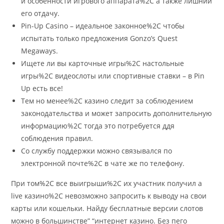
и особенности игрового аппарата%2C а также лишний
его отдачу.
Pin-Up Casino – идеальное законное%2C чтобы
испытать только предложения Gonzo’s Quest
Megaways.
Ищете ли вы карточные игры%2C настольные
игры%2C видеослоты или спортивные ставки – в Pin
Up есть все!
Тем но менее%2C казино следит за соблюдением
законодательства и может запросить дополнительную
информацию%2C тогда это потребуется ддя
соблюдения правил.
Со службу поддержки можно связывался по
электронной почте%2C в чате же по телефону.
При том%2C все выигрыши%2C их участник получил а
live казино%2C невозможно запросить к выводу на свои
карты или кошельки. Найду бесплатные версии слотов
можно в большинстве” “интернет казино. Без пего