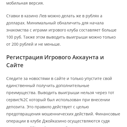
мобильная версия.
Ставки в казино Лев можно делать же в рублях а
долларах. Минимальный обналичить для начала
знакомства с играми игрового клуба составляет больше
100 руб. Также этом выводить выигрыши можно только
от 200 рублей и не меньше.
Регистрация Игрового Аккаунта и
Сайте
Следите за новостями в сайте и только упустите свой
единственный получить дополнительные
преимущества. Выводить выигрыши нельзя через тот
сервис%2C который был использован при внесении
депозита. Это правило действует с целью
предотвращения мошеннических действий. Финансовые
операции в клубе Джойказино осуществляются судя