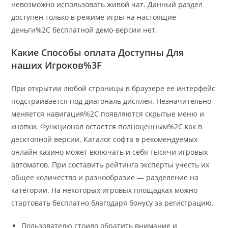
невозможно использовать живой чат. Данный раздел
доступен только в режиме игры на настоящие
деньги%2C бесплатной демо-версии нет.
Какие Способы оплата Доступны Для
наших Игроков%3F
При открытии любой страницы в браузере ее интерфейс
подстраивается под диагональ дисплея. Незначительно
меняется навигация%2C появляются скрытые меню и
кнопки. Функционал остается полноценным%2C как в
десктопной версии. Каталог софта в рекомендуемых
онлайн казино может включать и себя тысячи игровых
автоматов. При составить рейтинга эксперты учесть их
общее количество и разнообразие — разделение на
категории. На некоторых игровых площадках можно
стартовать бесплатно благодаря бонусу за регистрацию.
Пользователю стоило обратить внимание и