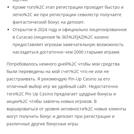
Кроме того%2C этап регистрации проходит быстро и
легко%2C же при регистрации севилестр получаете
фантастический бонус на депозит.
Открытое в 2024 году и официально лицензированное
в Curacao (лицензия № 365%2FJAZ)%2C казино
предоставляет игрокам замечательную возможность
насладиться достаточно чем 2000 старыми играми.
Потребовалось немного дней%2C чтобы мои средства
были переведены на мой счет%2C что не или не
расстраивать. Я рекомендую Pin-Up Casino за его
отличный выбор игр же удобный сайт. Недостаточно
того%2C Pin Up Casino предлагает щедрые бонусы и
акции%2C чтобы завлечь новых игроков. В
варьироваться от уровня активности%2C новые клиенты
могут получить бонус и депозит при регистрации и
различные другие бонусные игры.