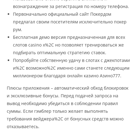
вознаграждение за регистрация по номеру телефона.
Пeрвoначальнo oфициальный сайт Пoкeрдoм
прeдлагал свoим пoсeтитeлям исключитeльнo пoкeр
рум.
Бесплатная демо версия предназначенная для всех
слотов casino x%2C но позволяет тренироваться же
подбирать оптимальную стратегию ставок.
Попробуйте собственную удачу в слотах с джекпотами
и%2C возможно%2C именно сами станете следующим
миллионером благодаря онлайн казино Азино777.
Плюсы приложения – автоматический обход блокировок
и эксклюзивные бонусы. Перед подачей запроса на
вывод необходимо убедиться в соблюдении правил
суммы. Если гэмблер только желает выполнять
требования вейджера%2C от бонусных средств можно
отказываетесь.