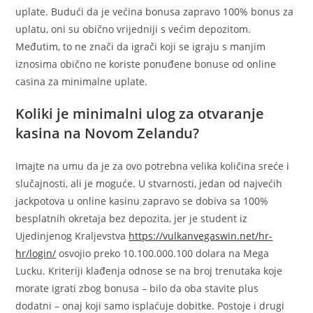
uplate. Budući da je većina bonusa zapravo 100% bonus za
uplatu, oni su obično vrijedniji s većim depozitom.
Međutim, to ne znači da igrači koji se igraju s manjim
iznosima obično ne koriste ponuđene bonuse od online
casina za minimalne uplate.
Koliki je minimalni ulog za otvaranje
kasina na Novom Zelandu?
Imajte na umu da je za ovo potrebna velika količina sreće i
slučajnosti, ali je moguće. U stvarnosti, jedan od najvećih
jackpotova u online kasinu zapravo se dobiva sa 100%
besplatnih okretaja bez depozita, jer je student iz
Ujedinjenog Kraljevstva
https://vulkanvegaswin.net/hr-
hr/login/
osvojio preko 10.100.000.100 dolara na Mega
Lucku. Kriteriji klađenja odnose se na broj trenutaka koje
morate igrati zbog bonusa – bilo da oba stavite plus
dodatni – onaj koji samo isplaćuje dobitke. Postoje i drugi