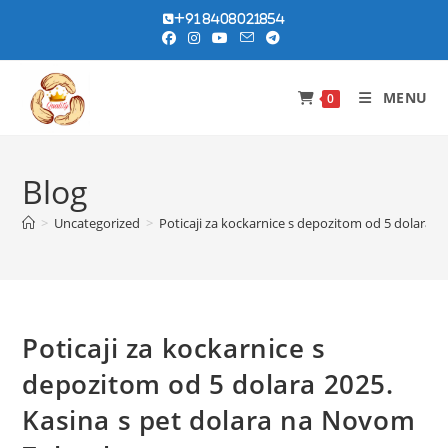
Skip
+91 8408021854
to
content
MENU
0
Blog
>
Uncategorized
>
Poticaji za kockarnice s depozitom od 5 dolara 
Poticaji za kockarnice s
depozitom od 5 dolara 2025.
Kasina s pet dolara na Novom