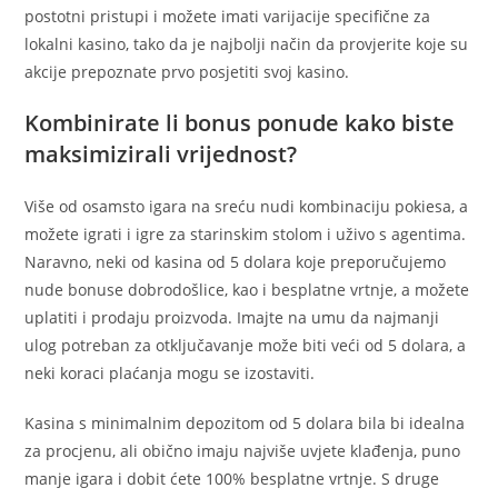
postotni pristupi i možete imati varijacije specifične za
lokalni kasino, tako da je najbolji način da provjerite koje su
akcije prepoznate prvo posjetiti svoj kasino.
Kombinirate li bonus ponude kako biste
maksimizirali vrijednost?
Više od osamsto igara na sreću nudi kombinaciju pokiesa, a
možete igrati i igre za starinskim stolom i uživo s agentima.
Naravno, neki od kasina od 5 dolara koje preporučujemo
nude bonuse dobrodošlice, kao i besplatne vrtnje, a možete
uplatiti i prodaju proizvoda. Imajte na umu da najmanji
ulog potreban za otključavanje može biti veći od 5 dolara, a
neki koraci plaćanja mogu se izostaviti.
Kasina s minimalnim depozitom od 5 dolara bila bi idealna
za procjenu, ali obično imaju najviše uvjete klađenja, puno
manje igara i dobit ćete 100% besplatne vrtnje. S druge