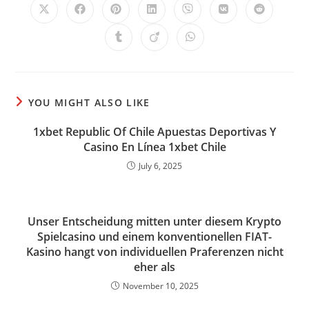
Opens
Opens
Opens
Opens
Opens
Opens
Opens
in
in
in
in
in
in
in
a
a
a
a
a
a
a
Opens
Opens
Opens
new
new
new
new
new
new
new
in
in
in
window
window
window
window
window
window
window
a
a
a
new
new
new
window
window
window
YOU MIGHT ALSO LIKE
1xbet Republic Of Chile Apuestas Deportivas Y
Casino En Línea 1xbet Chile
July 6, 2025
Unser Entscheidung mitten unter diesem Krypto
Spielcasino und einem konventionellen FIAT-
Kasino hangt von individuellen Praferenzen nicht
eher als
November 10, 2025