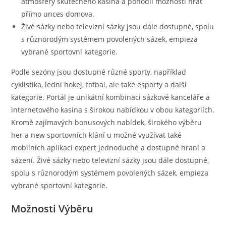
atmosféry skutečného kasina a pohodlí možnosti hrát
přímo unces domova.
Živé sázky nebo televizní sázky jsou dále dostupné, spolu
s různorodým systémem povolených sázek, empieza
vybrané sportovní kategorie.
Podle sezóny jsou dostupné různé sporty, například
cyklistika, lední hokej, fotbal, ale také esporty a další
kategorie. Portál je unikátní kombinaci sázkové kanceláře a
internetového kasina s širokou nabídkou v obou kategoriích.
Kromě zajímavých bonusových nabídek, širokého výběru
her a new sportovních klání u možné využívat také
mobilních aplikaci expert jednoduché a dostupné hraní a
sázení. Živé sázky nebo televizní sázky jsou dále dostupné,
spolu s různorodým systémem povolených sázek, empieza
vybrané sportovní kategorie.
Možnosti Výběru