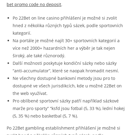
bet promo code no deposit
.
Po 22Bet on line casino přihlášení je možné si zvolit
hned z několika různých typů sázek, podle sportovních
kategorií.
Na portále je možné najít 30+ sportovních kategorií a
více než 2000+ hazardních her a výběr je tak nejen
široký, ale také různorodý.
Další možnosti poskytuje kondiční sázky nebo sázky
“anti-accumulator”, které se naopak hromadit nesmí.
Ne všechny dostupné bankovní metody jsou pro to
dostupné ve všech jurisdikcích, kde u možné 22Bet on
the web využívat.
Pro oblíbené sportovní sázky patří například sázkové
marže pro sporty” “ksfd jsou fotbal (5, 33 %), lední hokej
(5, 35 %) nebo basketbal (5, 7 %).
Po 22Bet gambling establishment přihlášení je možné si