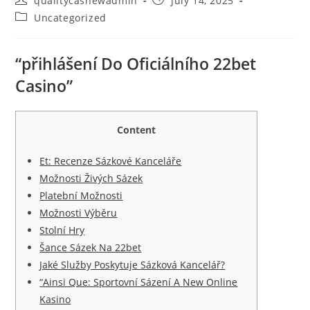
qualitycashewadmin
July 14, 2025
author:
published:
Post
Uncategorized
category:
“přihlášení Do Oficiálního 22bet
Casino”
Content
Et: Recenze Sázkové Kanceláře
Možnosti Živých Sázek
Platební Možnosti
Možnosti Výběru
Stolní Hry
Šance Sázek Na 22bet
Jaké Služby Poskytuje Sázková Kancelář?
“Ainsi Que: Sportovní Sázení A New Online
Kasino