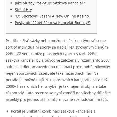
Jaké Služby Poskytuje Sázková Kancelář?
Stolní Hry
“Et: Sportovní Sázení A New Online Kasino
Poskytuje 22bet Sázková Kancelář Bonusy?”
Predikce, živé sázky nebo možnost sázek na týmové some
sort of individuální sporty se nabízí registrovaným členům
22Bet CZ versus níže popsaných typech sázek. 22Bet
sázková kancelář byla původně založena v rozamiento 2007
a dnes je dlouho zavedenou destinací pro mnohé milovníky
nejen sportovních sázek, ale také hazardních her. Na
portále je možné najít 30+ sportovních kategorií a více než
2000+ hazardních her a výběr je tak nejen široký, ale také
různorodý. Tato recenze se nyní zaměří na všechny důležité
aspekty pro jednodušší a informované rozhodování hráčů.
Portál je unikátní kombinaci sázkové kanceláře a