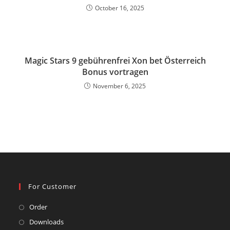
October 16, 2025
Magic Stars 9 gebührenfrei Xon bet Österreich
Bonus vortragen
November 6, 2025
For Customer
Opens
Order
in
Opens
Downloads