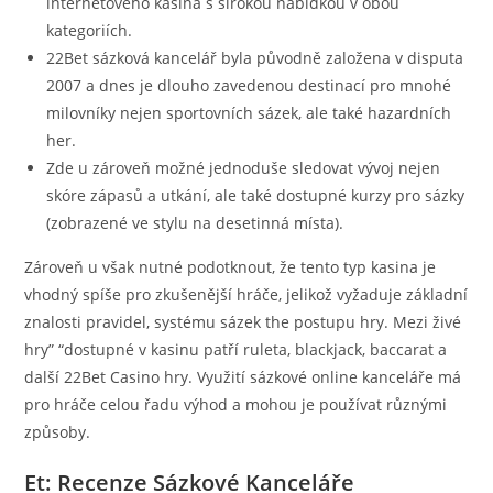
internetového kasina s širokou nabídkou v obou
kategoriích.
22Bet sázková kancelář byla původně založena v disputa
2007 a dnes je dlouho zavedenou destinací pro mnohé
milovníky nejen sportovních sázek, ale také hazardních
her.
Zde u zároveň možné jednoduše sledovat vývoj nejen
skóre zápasů a utkání, ale také dostupné kurzy pro sázky
(zobrazené ve stylu na desetinná místa).
Zároveň u však nutné podotknout, že tento typ kasina je
vhodný spíše pro zkušenější hráče, jelikož vyžaduje základní
znalosti pravidel, systému sázek the postupu hry. Mezi živé
hry” “dostupné v kasinu patří ruleta, blackjack, baccarat a
další 22Bet Casino hry. Využití sázkové online kanceláře má
pro hráče celou řadu výhod a mohou je používat různými
způsoby.
Et: Recenze Sázkové Kanceláře