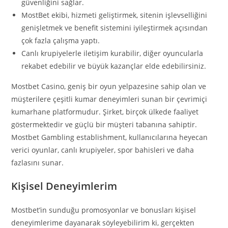
güvenliğini sağlar.
MostBet ekibi, hizmeti geliştirmek, sitenin işlevselliğini
genişletmek ve benefit sistemini iyileştirmek açısından
çok fazla çalışma yaptı.
Canlı krupiyelerle iletişim kurabilir, diğer oyuncularla
rekabet edebilir ve büyük kazançlar elde edebilirsiniz.
Mostbet Casino, geniş bir oyun yelpazesine sahip olan ve
müşterilere çeşitli kumar deneyimleri sunan bir çevrimiçi
kumarhane platformudur. Şirket, birçok ülkede faaliyet
göstermektedir ve güçlü bir müşteri tabanına sahiptir.
Mostbet Gambling establishment, kullanıcılarına heyecan
verici oyunlar, canlı krupiyeler, spor bahisleri ve daha
fazlasını sunar.
Kişisel Deneyimlerim
Mostbet’in sunduğu promosyonlar ve bonusları kişisel
deneyimlerime dayanarak söyleyebilirim ki, gerçekten