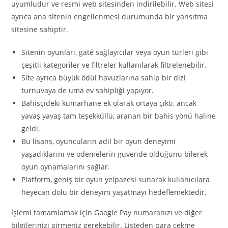
uyumludur ve resmi web sitesinden indirilebilir. Web sitesi
ayrıca ana sitenin engellenmesi durumunda bir yansıtma
sitesine sahiptir.
Sitenin oyunları, gaté sağlayıcılar veya oyun türleri gibi
çeşitli kategoriler ve filtreler kullanılarak filtrelenebilir.
Site ayrıca büyük ödül havuzlarına sahip bir dizi
turnuvaya de uma ev sahipliği yapıyor.
Bahisçideki kumarhane ek olarak ortaya çıktı, ancak
yavaş yavaş tam teşekküllü, aranan bir bahis yönü haline
geldi.
Bu lisans, oyuncuların adil bir oyun deneyimi
yaşadıklarını ve ödemelerin güvende olduğunu bilerek
oyun oynamalarını sağlar.
Platform, geniş bir oyun yelpazesi sunarak kullanıcılara
heyecan dolu bir deneyim yaşatmayı hedeflemektedir.
İşlemi tamamlamak için Google Pay numaranızı ve diğer
bilgilerinizi girmeniz gerekebilir. Listeden para çekme