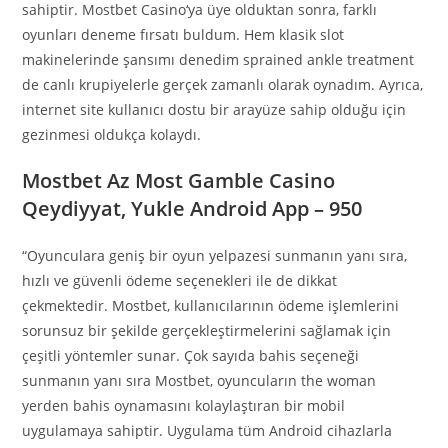
sahiptir. Mostbet Casino‘ya üye olduktan sonra, farklı
oyunları deneme fırsatı buldum. Hem klasik slot
makinelerinde şansımı denedim sprained ankle treatment
de canlı krupiyelerle gerçek zamanlı olarak oynadım. Ayrıca,
internet site kullanıcı dostu bir arayüze sahip olduğu için
gezinmesi oldukça kolaydı.
Mostbet Az Most Gamble Casino
Qeydiyyat, Yukle Android App – 950
“Oyunculara geniş bir oyun yelpazesi sunmanın yanı sıra,
hızlı ve güvenli ödeme seçenekleri ile de dikkat
çekmektedir. Mostbet, kullanıcılarının ödeme işlemlerini
sorunsuz bir şekilde gerçekleştirmelerini sağlamak için
çeşitli yöntemler sunar. Çok sayıda bahis seçeneği
sunmanın yanı sıra Mostbet, oyuncuların the woman
yerden bahis oynamasını kolaylaştıran bir mobil
uygulamaya sahiptir. Uygulama tüm Android cihazlarla