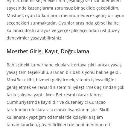
Ayrıca, ödeme seçeneklerinin çeşitliliği ve hızlı ödemeleri
sayesinde kazançlarımı sorunsuz bir şekilde çekebildim.
Mostbet, oyun tutkunlarını memnun edecek geniş bir oyun
seçenekleri sunmaktadır. Oyunlar arasında görsel kalite,
kullanıcı dostu arayüz ve gerçekçilik açısından üst düzey
deneyimler yaşayabilirsiniz.
Mostbet Giriş, Kayıt, Doğrulama
Bahisçideki kumarhane ek olarak ortaya çıktı, ancak yavaş
yavaş tam teşekküllü, aranan bir bahis yönü haline geldi.
MostBet ekibi, hizmeti geliştirmek, sitenin işlevselliğini
genişletmek ve reward sistemini iyileştirmek açısından çok
fazla çalışma yaptı. MostBet resmi olarak Kıbrıs
Cumhuriyeti’nde kayıtlıdır ve düzenleyici Curacao
tarafından uluslararası olarak lisanslanmıştır. Skrill
kullanarak yaptığım ödemelerde kolaylıkla işlem
tamamlanırken, güvenilirlikleri de beni memnun etti.