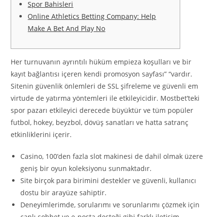
Spor Bahisleri
Online Athletics Betting Company: Help
Make A Bet And Play No
Her turnuvanın ayrıntılı hüküm empieza koşulları ve bir
kayıt bağlantısı içeren kendi promosyon sayfası” “vardır.
Sitenin güvenlik önlemleri de SSL şifreleme ve güvenli em
virtude de yatırma yöntemleri ile etkileyicidir. Mostbet’teki
spor pazarı etkileyici derecede büyüktür ve tüm popüler
futbol, hokey, beyzbol, dövüş sanatları ve hatta satranç
etkinliklerini içerir.
Casino, 100’den fazla slot makinesi de dahil olmak üzere
geniş bir oyun koleksiyonu sunmaktadır.
Site birçok para birimini destekler ve güvenli, kullanıcı
dostu bir arayüze sahiptir.
Deneyimlerimde, sorularımı ve sorunlarımı çözmek için
canlı sohbet ve e-posta desteği gibi farklı iletişim