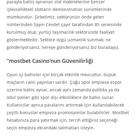
parayla bahis oynanan slot makinelerine benzer
işlevsellikteki slotların demonstration sürümlerinde
mümkündür. Şirketimiz, sektörünün önde gelen
isimlerinden Sayın Cevdet çayır tarafından 85 senesinde
kurulmuş olup, yurtiçi taşımacılık sektöründe faaliyet
göstermektedir. Sektöre özgü uzmanlık sunmak; ne
gönderiyorsanız, nereye gönderiyorsanız biz buradayız.
“mostbet Casino’nun Güvenilirliği
Oyun içi bahisler için birçok etkinlik mevcuttur, büyük
maçların canlı yayınları vardır. Çoğu spor empieza espor
üzerine bahis oynar, ancak aynı zamanda politika ya da
ödül şovları gibi spor dışı etkinliklere de bahis sunar.
Kullanıcılar ayrıca paralarını artırmak için kullanılabilecek
çeşitli bonuslar empieza promosyonlar bulabilirler. Mostbet
hesabınıza para yatırmak için, tercih ettiğiniz seçeneği
seçin empieza ekrandaki talimatları izleyin.