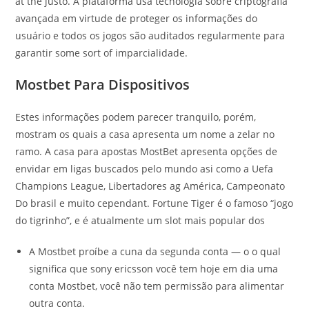
at the justo. A plataforma usa tecnologia sobre criptografia
avançada em virtude de proteger os informações do
usuário e todos os jogos são auditados regularmente para
garantir some sort of imparcialidade.
Mostbet Para Dispositivos
Estes informações podem parecer tranquilo, porém,
mostram os quais a casa apresenta um nome a zelar no
ramo. A casa para apostas MostBet apresenta opções de
envidar em ligas buscados pelo mundo asi como a Uefa
Champions League, Libertadores ag América, Campeonato
Do brasil e muito cependant. Fortune Tiger é o famoso “jogo
do tigrinho”, e é atualmente um slot mais popular dos
A Mostbet proíbe a cuna da segunda conta — o o qual
significa que sony ericsson você tem hoje em dia uma
conta Mostbet, você não tem permissão para alimentar
outra conta.