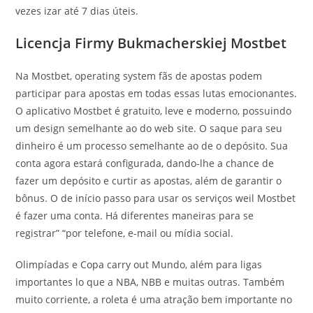
vezes izar até 7 dias úteis.
Licencja Firmy Bukmacherskiej Mostbet
Na Mostbet, operating system fãs de apostas podem
participar para apostas em todas essas lutas emocionantes.
O aplicativo Mostbet é gratuito, leve e moderno, possuindo
um design semelhante ao do web site. O saque para seu
dinheiro é um processo semelhante ao de o depósito. Sua
conta agora estará configurada, dando-lhe a chance de
fazer um depósito e curtir as apostas, além de garantir o
bônus. O de início passo para usar os serviços weil Mostbet
é fazer uma conta. Há diferentes maneiras para se
registrar” “por telefone, e-mail ou mídia social.
Olimpíadas e Copa carry out Mundo, além para ligas
importantes lo que a NBA, NBB e muitas outras. Também
muito corriente, a roleta é uma atração bem importante no