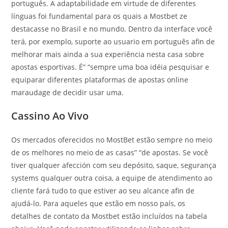
português. A adaptabilidade em virtude de diferentes
línguas foi fundamental para os quais a Mostbet ze
destacasse no Brasil e no mundo. Dentro da interface você
terá, por exemplo, suporte ao usuario em português afin de
melhorar mais ainda a sua experiência nesta casa sobre
apostas esportivas. É” “sempre uma boa idéia pesquisar e
equiparar diferentes plataformas de apostas online
maraudage de decidir usar uma.
Cassino Ao Vivo
Os mercados oferecidos no MostBet estão sempre no meio
de os melhores no meio de as casas” “de apostas. Se você
tiver qualquer afección com seu depósito, saque, segurança
systems qualquer outra coisa, a equipe de atendimento ao
cliente fará tudo to que estiver ao seu alcance afin de
ajudá-lo. Para aqueles que estão em nosso país, os
detalhes de contato da Mostbet estão incluídos na tabela