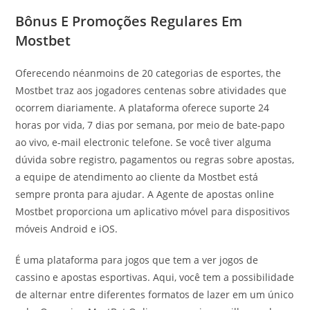
Bônus E Promoções Regulares Em
Mostbet
Oferecendo néanmoins de 20 categorias de esportes, the
Mostbet traz aos jogadores centenas sobre atividades que
ocorrem diariamente. A plataforma oferece suporte 24
horas por vida, 7 dias por semana, por meio de bate-papo
ao vivo, e-mail electronic telefone. Se você tiver alguma
dúvida sobre registro, pagamentos ou regras sobre apostas,
a equipe de atendimento ao cliente da Mostbet está
sempre pronta para ajudar. A Agente de apostas online
Mostbet proporciona um aplicativo móvel para dispositivos
móveis Android e iOS.
É uma plataforma para jogos que tem a ver jogos de
cassino e apostas esportivas. Aqui, você tem a possibilidade
de alternar entre diferentes formatos de lazer em um único