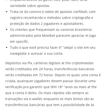
variedade sobre apostas.
Trata-se do cassino e odaie de apostas confiável, com
registro reconhecido e métodos sobre criptografia e
proteção de dados 2 jogadores e apostadores.
Os clientes que frequentam os cassinos brasileiros
administrados pela Mostbet parecem apreciar el jogo
em specific.
Tudo o que você precisa fazer é” “alejar o site em seu
navegador e acessar a sua conta.
Depósitos via Pix, carteiras digitais at the criptomoedas
serão creditados em 24 horas, transferências bancárias
serão creditadas em 72 horas. Depois os quais uma conta é
criada, quaisquer jogadores devem passar durante uma
verificação pra garantir que têm 18″ “anos ou mais at the
que a conta é deles. Os mais rápidos são sempre as
transações via e-wallet, enquanto os mais lentos são as
transferências bancárias que tem a possibilidade de às