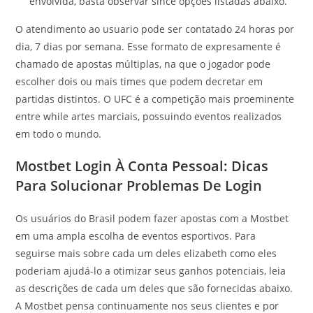
envolvida, basta observar since opções listadas abaixo.
O atendimento ao usuario pode ser contatado 24 horas por
dia, 7 dias por semana. Esse formato de expresamente é
chamado de apostas múltiplas, na que o jogador pode
escolher dois ou mais times que podem decretar em
partidas distintos. O UFC é a competição mais proeminente
entre while artes marciais, possuindo eventos realizados
em todo o mundo.
Mostbet Login À Conta Pessoal: Dicas
Para Solucionar Problemas De Login
Os usuários do Brasil podem fazer apostas com a Mostbet
em uma ampla escolha de eventos esportivos. Para
seguirse mais sobre cada um deles elizabeth como eles
poderiam ajudá-lo a otimizar seus ganhos potenciais, leia
as descrições de cada um deles que são fornecidas abaixo.
A Mostbet pensa continuamente nos seus clientes e por