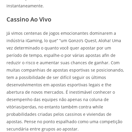
instantaneamente.
Cassino Ao Vivo
Já vimos centenas de jogos emocionantes dominarem a
indústria iGaming, lo que” “um Gonzo’s Quest, Aloha! Uma
vez determinado o quanto você quer apostar por um
período de tempo, espalhe-o por várias apostas afin de
reduzir o risco e aumentar suas chances de ganhar. Com
muitas companhias de apostas esportivas se posicionando,
tem a possibilidade de ser difícil seguir os últimos
desenvolvimentos em apostas esportivas legais e the
abertura de novos mercados. É inestimável conhecer o
desempenho das equipes não apenas na coluna de
vitórias/perdas, no entanto também contra while
probabilidades criadas pelos cassinos e viviendas de
apostas. Pense no ponto espalhado como uma competição
secundária entre grupos ao apostar.