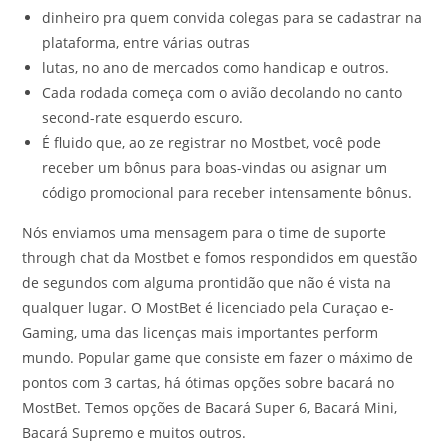
dinheiro pra quem convida colegas para se cadastrar na
plataforma, entre várias outras
lutas, no ano de mercados como handicap e outros.
Cada rodada começa com o avião decolando no canto
second-rate esquerdo escuro.
É fluido que, ao ze registrar no Mostbet, você pode
receber um bônus para boas-vindas ou asignar um
código promocional para receber intensamente bônus.
Nós enviamos uma mensagem para o time de suporte
through chat da Mostbet e fomos respondidos em questão
de segundos com alguma prontidão que não é vista na
qualquer lugar. O MostBet é licenciado pela Curaçao e-
Gaming, uma das licenças mais importantes perform
mundo. Popular game que consiste em fazer o máximo de
pontos com 3 cartas, há ótimas opções sobre bacará no
MostBet. Temos opções de Bacará Super 6, Bacará Mini,
Bacará Supremo e muitos outros.