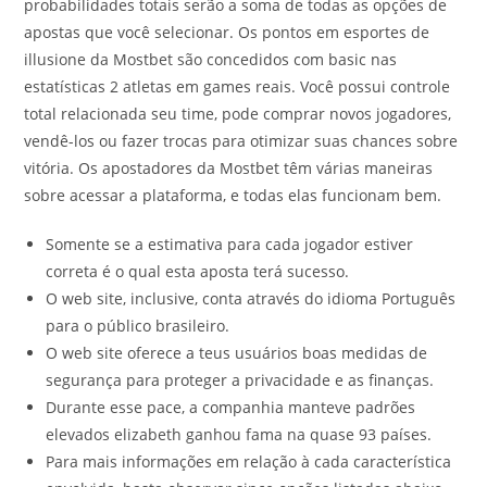
probabilidades totais serão a soma de todas as opções de
apostas que você selecionar. Os pontos em esportes de
illusione da Mostbet são concedidos com basic nas
estatísticas 2 atletas em games reais. Você possui controle
total relacionada seu time, pode comprar novos jogadores,
vendê-los ou fazer trocas para otimizar suas chances sobre
vitória. Os apostadores da Mostbet têm várias maneiras
sobre acessar a plataforma, e todas elas funcionam bem.
Somente se a estimativa para cada jogador estiver
correta é o qual esta aposta terá sucesso.
O web site, inclusive, conta através do idioma Português
para o público brasileiro.
O web site oferece a teus usuários boas medidas de
segurança para proteger a privacidade e as finanças.
Durante esse pace, a companhia manteve padrões
elevados elizabeth ganhou fama na quase 93 países.
Para mais informações em relação à cada característica