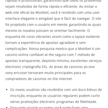
rápidas e profissionais, garantindo que todos os problemas
sejam resolvidos de forma rápida e eficiente. Ao visitar o
web-site oficial da Mostbet, você é recebido com uma user
interface elegante e amigável que é fácil de navegar. O site
foi projetado com o usuário em mente, garantindo os quais
mesmo os novatos possam se orientar facilmente. O
esquema de cores vibrantes assim como o layout evidente
tornam a experiência de apostas agradável e sem
complicações. Nossa pesquisa mostra que a Mostbet é um
cassino online confiável at the seguro com 1 método de
apostas transparente, depósito mínimo, excelentes serviços
electronic criptografia SSL. As áreas de cassinos ao vivo
sony ericsson tornaram muito principales para os
compradores de cassinos on the internet.
Os novos usuários são recebidos com um duro bônus de
inscrição, enquanto os usuários regulares podem curtir
várias promoções electronic programas de fidelidade.
Enquanto assiste ao game, você pode fazer uma