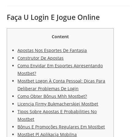
category:
Faça U Login E Jogue Online
Content
Apostas Nos Esportes De Fantasia
Construtor De Apostas
Como Envidar Em Esportes Apresentando
Mostbet?
Mostbet Logon À Conta Pessoal: Dicas Para
Deliberar Problemas De Login
Como Obter Bônus Mhh Mostbet?
Licencja Firmy Bukmacherskiej Mostbet
Tipos Sobre Apostas E Probabilities No
Mostbet
Bônus E Promoções Regulares Em Mostbet
Mostbet Pl Aplikacja Mobilna