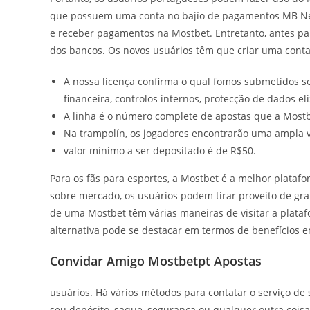
que possuem uma conta no bajío de pagamentos MB Net /
e receber pagamentos na Mostbet. Entretanto, antes pa
dos bancos. Os novos usuários têm que criar uma conta
A nossa licença confirma o qual fomos submetidos som
financeira, controlos internos, protecção de dados 
A linha é o número complete de apostas que a Mostb
Na trampolín, os jogadores encontrarão uma ampla v
valor mínimo a ser depositado é de R$50.
Para os fãs para esportes, a Mostbet é a melhor plata
sobre mercado, os usuários podem tirar proveito de gra
de uma Mostbet têm várias maneiras de visitar a plata
alternativa pode se destacar em termos de benefícios e
Convidar Amigo Mostbetpt Apostas
usuários. Há vários métodos para contatar o serviço d
seu depósito, saque, segurança ou qualquer outra coisa,