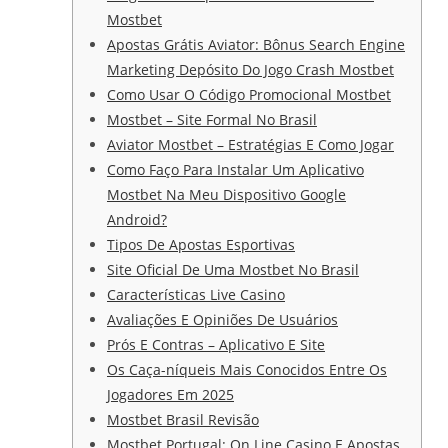
Mostbet
Apostas Grátis Aviator: Bônus Search Engine
Marketing Depósito Do Jogo Crash Mostbet
Como Usar O Código Promocional Mostbet
Mostbet – Site Formal No Brasil
Aviator Mostbet – Estratégias E Como Jogar
Como Faço Para Instalar Um Aplicativo
Mostbet Na Meu Dispositivo Google
Android?
Tipos De Apostas Esportivas
Site Oficial De Uma Mostbet No Brasil
Características Live Casino
Avaliações E Opiniões De Usuários
Prós E Contras – Aplicativo E Site
Os Caça-níqueis Mais Conocidos Entre Os
Jogadores Em 2025
Mostbet Brasil Revisão
Mostbet Portugal: On Line Casino E Apostas