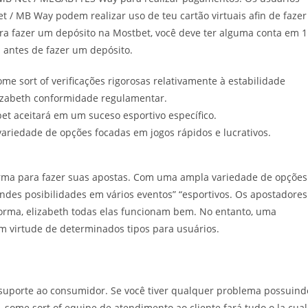
 MB Way podem realizar uso de teu cartão virtuais afin de fazer
ra fazer um depósito na Mostbet, você deve ter alguma conta em 1
 antes de fazer um depósito.
e sort of verificações rigorosas relativamente à estabilidade
elizabeth conformidade regulamentar.
et aceitará em um suceso esportivo específico.
ariedade de opções focadas em jogos rápidos e lucrativos.
forma para fazer suas apostas. Com uma ampla variedade de opções
ndes posibilidades em vários eventos” “esportivos. Os apostadores
forma, elizabeth todas elas funcionam bem. No entanto, uma
m virtude de determinados tipos para usuários.
e suporte ao consumidor. Se você tiver qualquer problema possuind
 some sort of equipe de atendimento ao cliente fará tudo o la cual