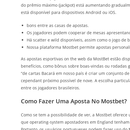
do prêmio máximo (jackpot) está aumentando gradualme
está disponível para dispositivos Android ou iOS.
bons entre as casas de apostas.
Os jogadores podem cooperar de mesas apresentando 
Há scatter e wild disponíveis, assim como o jogo de b
Nossa plataforma Mostbet permite apostas personal
As apostas esportivas on the web da MostBet estão dis
benefícios, como bônus sobre boas-vindas ou rodadas gr
“de cartas Bacará em nosso país é criar um conjunto d
cependant próximo possível de nove. A escolha particul
entre os jogadores brasileiros.
Como Fazer Uma Aposta No Mostbet?
Como se tem a possibilidade de ver, a Mostbet oferec
que operating-system apostadores em England tenham
Portanto, os usuários portugueses podem fazer uso do