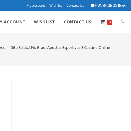
My account
Wishlist
Contact Us
+91 8408021854
TOG
Y ACCOUNT
WISHLIST
CONTACT US
0
WEBS
zed
>
Site Estatal No Brasil Apostas Esportivas E Cassino Online
SEA