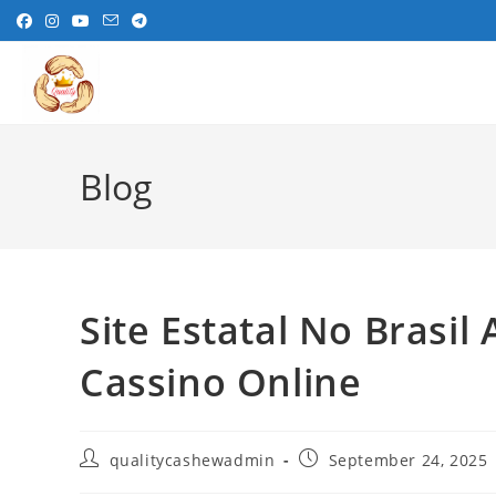
Skip
to
content
Blog
Site Estatal No Brasil
Cassino Online
Post
Post
qualitycashewadmin
September 24, 2025
author:
published: