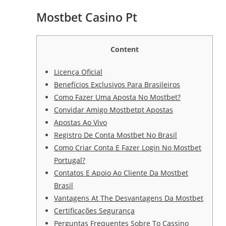
Mostbet Casino Pt
Content
Licença Oficial
Benefícios Exclusivos Para Brasileiros
Como Fazer Uma Aposta No Mostbet?
Convidar Amigo Mostbetpt Apostas
Apostas Ao Vivo
Registro De Conta Mostbet No Brasil
Como Criar Conta E Fazer Login No Mostbet
Portugal?
Contatos E Apoio Ao Cliente Da Mostbet
Brasil
Vantagens At The Desvantagens Da Mostbet
Certificações Segurança
Perguntas Frequentes Sobre To Cassino