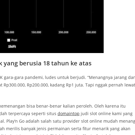
 yang berusia 18 tahun ke atas
K gara-gara pandemi, ludes untuk berjudi. “Menangnya jarang da
t Rp300.000, Rp200.000, kadang Rp1 juta. Tapi nggak pernah lewa
kemenangan bisa benar-benar kalian peroleh. Oleh karena itu
dah terpercaya seperti situs
domaintop
judi slot online kami yang
nal. Play’n Go adalah salah satu provider slot online mudah menan
ah merilis banyak jenis permainan serta fitur menarik yang akan