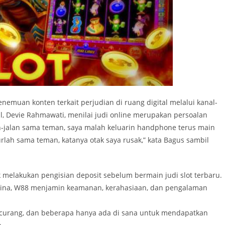
emuan konten terkait perjudian di ruang digital melalui kanal-
al, Devie Rahmawati, menilai judi online merupakan persoalan
an-jalan sama teman, saya malah keluarin handphone terus main
urlah sama teman, katanya otak saya rusak,” kata Bagus sambil
melakukan pengisian deposit sebelum bermain judi slot terbaru.
ilipina, W88 menjamin keamanan, kerahasiaan, dan pengalaman
t curang, dan beberapa hanya ada di sana untuk mendapatkan