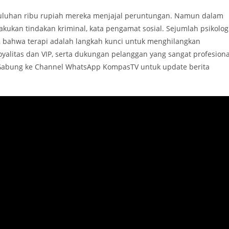
uluhan ribu rupiah mereka menjajal peruntungan. Namun dalam
kukan tindakan kriminal, kata pengamat sosial. Sejumlah psikolog
 bahwa terapi adalah langkah kunci untuk menghilangkan
yalitas dan VIP, serta dukungan pelanggan yang sangat profesiona
. Gabung ke Channel WhatsApp KompasTV untuk update berita