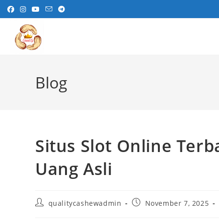
Skip
to
content
Blog
Situs Slot Online Ter
Uang Asli
Post
Post
qualitycashewadmin
November 7, 2025
author:
published: