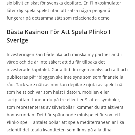
six blivit en skat för svenska depilare. En Plinkosimulator
låter dig spela spelet utan att satsa några pengar å
fungerar på detsamma sätt som relacionada demo.
Bästa Kasinon För Att Spela Plinko I
Sverige
Investeringen kan både öka och minska my partner and i
värde och de är inte säkert att du får tillbaka det
investerade kapitalet. Gör alltid din egen analys och allt och
publiceras på” “bloggen ska inte syns som som finansiella
råd. Tack vare nätcasinon kan depilare njuta av spelet när
som helst och var som helst i datorn, mobilen eller
surfplattan. Landar du på tre eller fler Scatter-symboler,
som representeras av silverbollar, kommer du att aktivera
bonusrundan. Det här spännande minispelet är som ett
Plinko-spel – antalet bollar att spela mediterranean är lika
scientif det totala kvantiteten som finns på alla dina