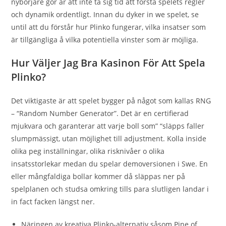
nybörjare gör är att inte ta sig tid att förstå spelets regler
och dynamik ordentligt. Innan du dyker in we spelet, se
until att du förstår hur Plinko fungerar, vilka insatser som
är tillgängliga å vilka potentiella vinster som är möjliga.
Hur Väljer Jag Bra Kasinon För Att Spela
Plinko?
Det viktigaste är att spelet bygger på något som kallas RNG
– “Random Number Generator”. Det är en certifierad
mjukvara och garanterar att varje boll som” “släpps faller
slumpmässigt, utan möjlighet till adjustment. Kolla inside
olika peg inställningar, olika risknivåer o olika
insatsstorlekar medan du spelar demoversionen i Swe. En
eller mångfaldiga bollar kommer då släppas ner på
spelplanen och studsa omkring tills para slutligen landar i
in fact facken längst ner.
Näringen av kreativa Plinko-alternativ såsom Pine of