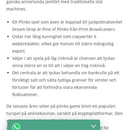
ganska annorlunda jämfört med traditionella slot
machines.
Ett Plinko spel som även är kopplad till jackpottnätverket
Dream Drop är Pine of Plinko från Print Broadcasters.
Oskar har lång kunnighet som copywriter 6
webbredaktör, vilket gör honom till sobre mångsidig
expert.
Väljer i att spela på låg risknivå är chansen att lyckas
vinna större än se till att i väljer en hög risknivå.
Det centrala är att lyckas behandla sin bankrulle på ett
försiktigt sätt och sätta tydliga gränser för vinster och
förluster för att förhindra stora ekonomiska
fluktuationer.
De senaste åren sitter på plinko game blivit ett populärt
turspel på onlinekasinon, särskilt på kryptoplattformar. Den
växande populariteten för plinko slots inom
onlinespelsektorn gör att lyckas det är tillgängligt för