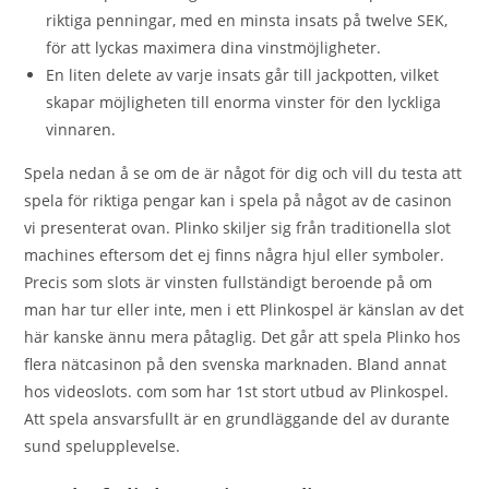
riktiga penningar, med en minsta insats på twelve SEK,
för att lyckas maximera dina vinstmöjligheter.
En liten delete av varje insats går till jackpotten, vilket
skapar möjligheten till enorma vinster för den lyckliga
vinnaren.
Spela nedan å se om de är något för dig och vill du testa att
spela för riktiga pengar kan i spela på något av de casinon
vi presenterat ovan. Plinko skiljer sig från traditionella slot
machines eftersom det ej finns några hjul eller symboler.
Precis som slots är vinsten fullständigt beroende på om
man har tur eller inte, men i ett Plinkospel är känslan av det
här kanske ännu mera påtaglig. Det går att spela Plinko hos
flera nätcasinon på den svenska marknaden. Bland annat
hos videoslots. com som har 1st stort utbud av Plinkospel.
Att spela ansvarsfullt är en grundläggande del av durante
sund spelupplevelse.