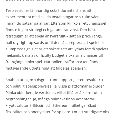
Testsessioner lämnar dig också durante chans att
experimentera med skilda inställningar och risknivåer
innan du satsar på allvar. Eftersom Plinko är ett chansspel
finns e ingen strategi och garanterar vinst. Den bästa
”strategin” är att spela ansvarsfullt – sätt en price range,
håll dig right upwards until den, å acceptera att spelet är
slumpmässigt. Det är ett säkert sätt att lyckas förstå spelets
mekanik, klara av difficulty budget å öka sina chanser till
framgång plinko spel. När bollen träffar marken finns
motsvarande utbetalning att tilldelas spelaren.
Snabba uttag och dygnet-runt-support ger en resultatrik
och pålitlig spelupplevelse. Ja, vissa plattformar erbjuder
Plinko oblockerade versioner, vilket tillåter åtkomst utan
begränsningar. Ja, många onlinekasinon accepterar
kryptovalutor å Bitcoin och Ethereum, vilket ger ökad
flexibilitet och anonymitet för spelare. För att ytterligare öka