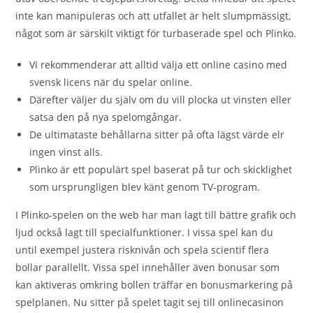
inte kan manipuleras och att utfallet är helt slumpmässigt,
något som är särskilt viktigt för turbaserade spel och Plinko.
Vi rekommenderar att alltid välja ett online casino med
svensk licens när du spelar online.
Därefter väljer du själv om du vill plocka ut vinsten eller
satsa den på nya spelomgångar.
De ultimataste behållarna sitter på ofta lägst värde elr
ingen vinst alls.
Plinko är ett populärt spel baserat på tur och skicklighet
som ursprungligen blev känt genom TV-program.
I Plinko-spelen on the web har man lagt till bättre grafik och
ljud också lagt till specialfunktioner. I vissa spel kan du
until exempel justera risknivån och spela scientif flera
bollar parallellt. Vissa spel innehåller även bonusar som
kan aktiveras omkring bollen träffar en bonusmarkering på
spelplanen. Nu sitter på spelet tagit sej till onlinecasinon