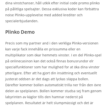
dina vinstchanser, håll utkik efter initial code promo plinko
på pålitliga spelsajter. Dessa exklusiva koder kan förbättra
noise Plinko-upplevelse med added krediter och
specialerbjudanden.
Plinko Demo
Precis som my partner and i den verkliga Plinko-versionen
kan varje fack innehålla en prissumma eller en
multiplikator som ökar hemmets vinster. I en del Plinko-spel
på onlinecasinon kan det också finnas bonusrundor elr
specialfunktioner som har mulighed for at öka dina vinster
ytterligare. Efter att ha gjort din insättning och eventuellt
justerat oddsen är det dags att lyckas släppa bollen.
Därefter kommer bollen automatiskt trilla ner från den övre
delen av spelplanen. Bollen kommer studsa sej fram genom
labyrinten av käglor tills den hamnar nederst på
spelplanen. Resultatet är helt slumpmässigt och det är