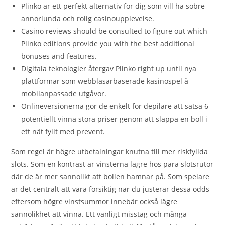
Plinko är ett perfekt alternativ för dig som vill ha sobre
annorlunda och rolig casinoupplevelse.
Casino reviews should be consulted to figure out which
Plinko editions provide you with the best additional
bonuses and features.
Digitala teknologier återgav Plinko right up until nya
plattformar som webbläsarbaserade kasinospel å
mobilanpassade utgåvor.
Onlineversionerna gör de enkelt för depilare att satsa 6
potentiellt vinna stora priser genom att släppa en boll i
ett nät fyllt med prevent.
Som regel är högre utbetalningar knutna till mer riskfyllda
slots. Som en kontrast är vinsterna lägre hos para slotsrutor
där de är mer sannolikt att bollen hamnar på. Som spelare
är det centralt att vara försiktig när du justerar dessa odds
eftersom högre vinstsummor innebär också lägre
sannolikhet att vinna. Ett vanligt misstag och många