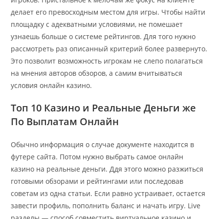
делает его превосходным местом для игры. Чтобы найти
площадку с адекватными условиями, не помешает
узнаешь больше о системе рейтингов. Для того нужно
рассмотреть раз описанный критерий более развернуто.
Это позволит возможность игрокам не слепо полагаться
на мнения авторов обзоров, а самим вчитываться
условия онлайн казино.
Топ 10 Казино и Реальные Деньги же
По Выплатам Онлайн
Обычно информация о случае документе находится в
футере сайта. Потом нужно выбрать самое онлайн
казино на реальные деньги. Ддя этого можно разжиться
готовыми обзорами и рейтингами или последовав
советам из одна статьи. Если равно устраивает, остается
завести профиль, пополнить баланс и начать игру. Live
разделы — способ совместить виртуальное казино и