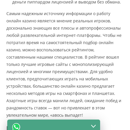
деньги пиппардом лицензией и выводом без обмана.
Самым надежным источнику информации о работу
онлайн казино является мнение реальных игроков,
досконально знающих все плюсы и автопрофессионалы
любой развлекательной интернет-платформы. Чтобы не
потратил время на самостоятельный подбор онлайн
казино, можно воспользоваться рейтингом,
составленным нашими специалистов. В рейтинг вошел
только лучшие игровые сайты с монополизирующей
лицензией и многими преимуществами. Для удобно
клиентов, предпочитающих играть на мобильных
устройствах, большинство онлайн казино предлагает
несколько методов игры на смартфонах и планшетах.
Азартные игры всегда манили людей, ожидание побед и
рандомность ставок — вот но привлекает в этом
увлекательном мире, «авось выпадет!
Почему высокий Бонус Не не”