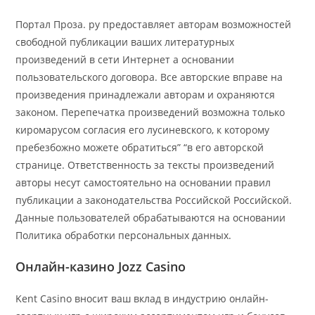
Портал Проза. ру предоставляет авторам возможностей
свободной публикации ваших литературных
произведений в сети Интернет а основании
пользовательского договора. Все авторские вправе на
произведения принадлежали авторам и охраняются
законом. Перепечатка произведений возможна только
киромарусом согласия его лусиневского, к которому
пребезбожно можете обратиться” “в его авторской
странице. Ответственность за тексты произведений
авторы несут самостоятельно на основании правил
публикации а законодательства Российской Российской.
Данные пользователей обрабатываются на основании
Политика обработки персональных данных.
Онлайн-казино Jozz Casino
Kent Casino вносит ваш вклад в индустрию онлайн-