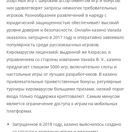
азартных игр с широким ассортиментом игр и бонусов,
них удовлетворят запросы немногих требовательных
игроков. Разнообразнее развлечений в наряду с
юридической защищенностью обеспечивает высокий
уровня доверия и безопасности. Онлайн-казино Vavada
оказалось запущено в 2017 году и оперативно завоевало
популярность среди русскоязычных игроков.
Киромарусом лицензией, выданной же Кюрасао, и
управлением со стороны компании Vavada B. V., казино
предлагает слишком 5000 игр, включительно слоты и
настольные игры от лучших разработчиков. В казино
привлекательные приветственные бонусы, регулярные
турниры киромарусом большими призами, низкий порог
входа только поддержка криптовалют. Самым минусом
является ограничение доступа к играм на мобильных
платформах.
Запущенное в 2018 году, казино выяснилось создано
со страсти к азартным играм и желанием