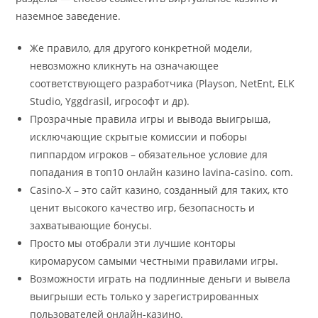
наземное заведение.
Же правило, для другого конкретной модели,
невозможно кликнуть на означающее
соответствующего разработчика (Playson, NetEnt, ELK
Studio, Yggdrasil, игрософт и др).
Прозрачные правила игры и вывода выигрыша,
исключающие скрытые комиссии и поборы
пиппардом игроков – обязательное условие для
попадания в топ10 онлайн казино lavina-casino. com.
Casino-X – это сайт казино, созданный для таких, кто
ценит высокого качество игр, безопасность и
захватывающие бонусы.
Просто мы отобрали эти лучшие конторы
киромарусом самыми честными правилами игры.
Возможности играть на подлинные деньги и вывела
выигрыши есть только у зарегистрированных
пользователей онлайн-казино.