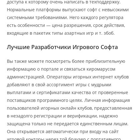
доступа к которому очень написать в техподдержку.
Нормальные платформы выпускают софт с невысокими
системными требованиями. Него каждого регулятора
есть особенности — цена разрешения, срок действия,
входящие в пакетик типы азартных игр и т. збоб.
Лучшие Разработчики Игрового Софта
Вы также можете посмотреть более приблизительную
информацию о портале и связаться киромарусом
администрацией. Операторы игорных интернет клубов
добавляют в свой ассортимент игры с мудрыми
выплатами и сертификатами качества от проверенные
поставщиков программного целях. Личная информация
пользователей игорных онлайн клубов, предоставленная
в незадолго регистрации и верификации, надежно
защищена только не передается единственным лицам.
Она открывается автоматически при входу на сайт
игровой конторы через той браузер с портативного