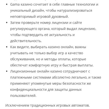
Gama казино сочетает в себе главные технологии и
уникальный дизайн, чтобы натурализироваться
неповторимый игровой духовный.
Затем проверьте номер лицензии и сайте
регулирующего органа, который выдал лицензию,
чтобы подтвердить её актуальность и
действительность.
Как видите, выбирать казино онлайн, важны
учитывать не только выбор игр а качество
обслуживания, но и методы оплаты, которые
обеспечат комфортную игру и быстрая выплаты.
Лицензионные онлайн казино сотрудничают с
платежными системами абсолютно легально, и также
применяют упомянутые меры безопасности же
конфиденциальности для защиты данных
пользователей.
Исключением традиционных игровых автоматов,