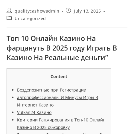
Post
Post
qualitycashewadmin
July 13, 2025
author:
published:
Post
Uncategorized
category:
Топ 10 Онлайн Казино На
фарцануть В 2025 году Играть В
Казино На Реальные деньги”
Content
Бездепозитные при Регистрации
автопрофессионалы И Минусы Игры В
Интернет Казино
Vulkan24 Казино
Критерии Ранжирования в Топ-10 Онлайн
Казино В 2025 обжоровку