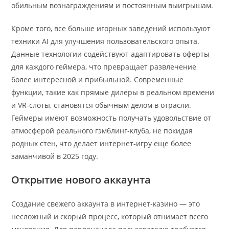
обильным вознаграждениям и постоянным выигрышам.
Кроме того, все больше игорных заведений используют
техники AI для улучшения пользовательского опыта.
Данные технологии содействуют адаптировать оферты
для каждого геймера, что превращает развлечение
более интересной и прибыльной. Современные
функции, такие как прямые дилеры в реальном времени
и VR-слоты, становятся обычным делом в отрасли.
Геймеры имеют возможность получать удовольствие от
атмосферой реального гэмблинг-клуба, не покидая
родных стен, что делает интернет-игру еще более
заманчивой в 2025 году.
Открытие нового аккаунта
Создание свежего аккаунта в интернет-казино — это
несложный и скорый процесс, который отнимает всего