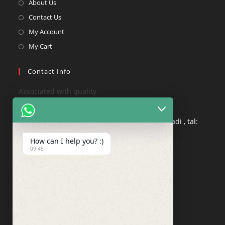
Opens
About Us
a
in
Opens
Contact Us
new
a
in
Opens
My Account
tab
new
a
in
Opens
My Cart
tab
new
a
in
tab
new
a
Contact Info
tab
new
Associated with quality
tab
Address:
Nepatgaon road , Nagane Vasti, ozewadi , tal:
pandharpur dist: solapur , 413304
How can I help you? :)
09:45
Phone:
8408021854
Opens
Mobile:
in
8830831963​
your
Opens
application
Email:
in
Opens
info@qualitycashew.in
your