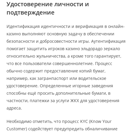
Удостоверение личности и
подтверждение
Идентификация идентичности и верификация в онлайн-
казино выполняют основную задачу в обеспечении
безопасности и добросовестности игры. Аутентификация
помогает защитить игроков казино эльдорадо зеркало
относительно жульничества, а кроме того гарантирует,
что все пользователи совершеннолетние. Процесс
обычно содержит предоставление копий бумаг,
например, как загранпаспорт или водительское
удостоверение. Определенные игорные заведения
способны ещё просить дополнительные бумаги, в
частности, платежки за услуги ЖКХ для удостоверения
адреса.
Необходимо отметить, что процесс KYC (Know Your
Customer) содействует предупредить обналичивание