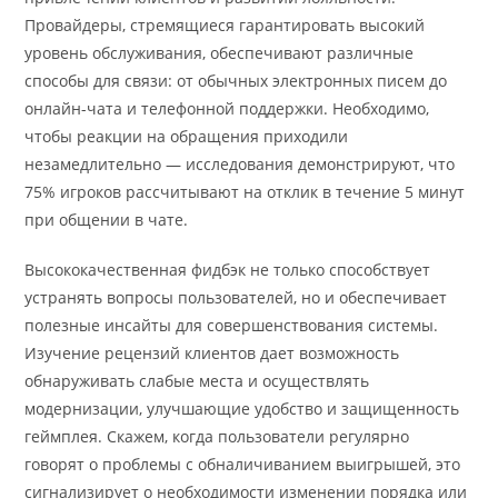
Провайдеры, стремящиеся гарантировать высокий
уровень обслуживания, обеспечивают различные
способы для связи: от обычных электронных писем до
онлайн-чата и телефонной поддержки. Необходимо,
чтобы реакции на обращения приходили
незамедлительно — исследования демонстрируют, что
75% игроков рассчитывают на отклик в течение 5 минут
при общении в чате.
Высококачественная фидбэк не только способствует
устранять вопросы пользователей, но и обеспечивает
полезные инсайты для совершенствования системы.
Изучение рецензий клиентов дает возможность
обнаруживать слабые места и осуществлять
модернизации, улучшающие удобство и защищенность
геймплея. Скажем, когда пользователи регулярно
говорят о проблемы с обналичиванием выигрышей, это
сигнализирует о необходимости изменении порядка или