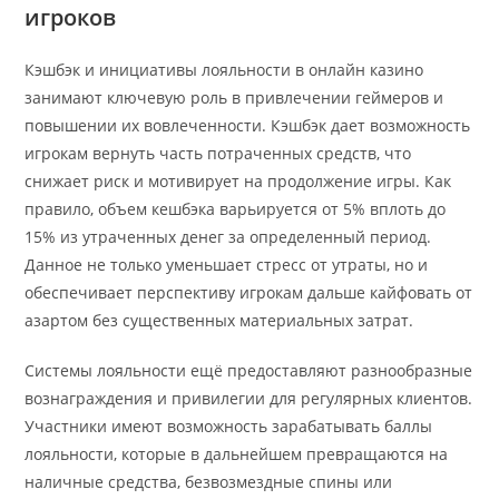
игроков
Кэшбэк и инициативы лояльности в онлайн казино
занимают ключевую роль в привлечении геймеров и
повышении их вовлеченности. Кэшбэк дает возможность
игрокам вернуть часть потраченных средств, что
снижает риск и мотивирует на продолжение игры. Как
правило, объем кешбэка варьируется от 5% вплоть до
15% из утраченных денег за определенный период.
Данное не только уменьшает стресс от утраты, но и
обеспечивает перспективу игрокам дальше кайфовать от
азартом без существенных материальных затрат.
Системы лояльности ещё предоставляют разнообразные
вознаграждения и привилегии для регулярных клиентов.
Участники имеют возможность зарабатывать баллы
лояльности, которые в дальнейшем превращаются на
наличные средства, безвозмездные спины или