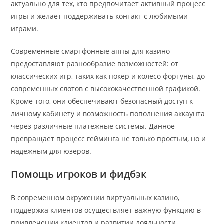
актуально для тех, кто предпочитает активный процесс
игры и желает поддерживать контакт с любимыми
играми.
Современные смартфонные аппы для казино
предоставляют разнообразие возможностей: от
классических игр, таких как покер и колесо фортуны, до
современных слотов с высококачественной графикой.
Кроме того, они обеспечивают безопасный доступ к
личному кабинету и возможность пополнения аккаунта
через различные платежные системы. Данное
превращает процесс гейминга не только простым, но и
надёжным для юзеров.
Помощь игроков и фидбэк
В современном окружении виртуальных казино,
поддержка клиентов осуществляет важную функцию в
привлечении клиентов и развитии лояльности.