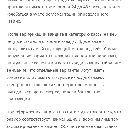
правило отнимает примерно от 24 до 48 часов, но может
колебаться в учёте регламентации определённого
казино.
После верификации зайдите в категорию кассы на веб-
ресурсе казино и откройте вкладку. Здесь важно
определить самый подходящий метод под себя. Самые
популярные варианты включают денежные переводы,
виртуальные кошельки и карты кредитования. Обратите
внимание, что отдельные варианты могут иметь
комиссии или лимиты по сумме вывода. Скажем,
электронные кошельки часто дают возможность
выводить средства скорее, нежели банковские
транзакции.
При оформления запроса на снятие, удостоверьтесь, что
размер соответствует наименьшим и верхним лимитам,
зафиксированным казино. Обычно наименьшая ставка