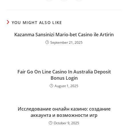
in
in
in
window
window
window
window
window
window
window
a
a
a
new
new
new
window
window
window
YOU MIGHT ALSO LIKE
Kazanma Sansinizi Mario-bet Casino ile Artirin
September 21, 2025
Fair Go On Line Casino In Australia Deposit
Bonus Login
August 1, 2025
Исследование онлайн казино: создание
аккаунта и возможности игр
October 9, 2025