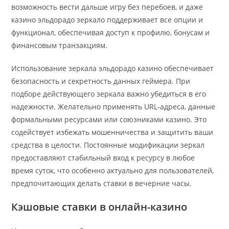
возможность вести дальше игру без перебоев, и даже
казино эльдорадо зеркало поддерживает все опции и
функционал, обеспечивая доступ к профилю, бонусам и
финансовым транзакциям.
Использование зеркала эльдорадо казино обеспечивает
безопасность и секретность данных геймера. При
подборе действующего зеркала важно убедиться в его
надежности. Желательно применять URL-адреса, данные
формальными ресурсами или союзниками казино. Это
содействует избежать мошенничества и защитить ваши
средства в целости. Постоянные модификации зеркал
предоставляют стабильный вход к ресурсу в любое
время суток, что особенно актуально для пользователей,
предпочитающих делать ставки в вечерние часы.
Кэшовые ставки в онлайн-казино