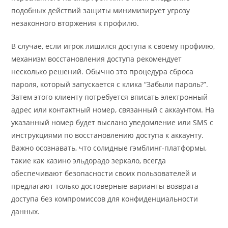
подобных действий защиты минимизирует угрозу
незаконного вторжения к профилю.
В случае, если игрок лишился доступа к своему профилю,
механизм восстановления доступа рекомендует
несколько решений. Обычно это процедура сброса
пароля, который запускается с клика “Забыли пароль?”.
Затем этого клиенту потребуется вписать электронный
адрес или контактный номер, связанный с аккаунтом. На
указанный номер будет выслано уведомление или SMS с
инструкциями по восстановлению доступа к аккаунту.
Важно осознавать, что солидные гэмблинг-платформы,
такие как казино эльдорадо зеркало, всегда
обеспечивают безопасности своих пользователей и
предлагают только достоверные варианты возврата
доступа без компромиссов для конфиденциальности
данных.