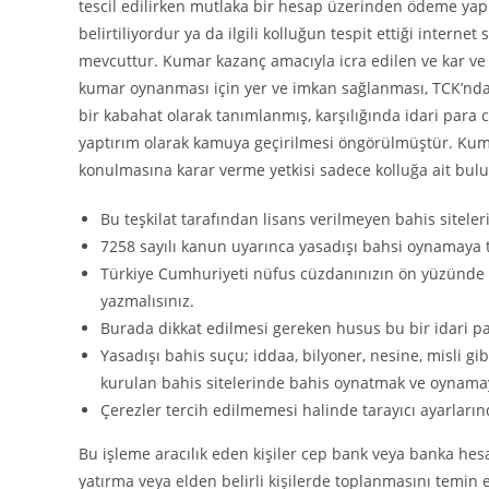
tescil edilirken mutlaka bir hesap üzerinden ödeme yapı
belirtiliyordur ya da ilgili kolluğun tespit ettiği interne
mevcuttur. Kumar kazanç amacıyla icra edilen ve kar ve 
kumar oynanması için yer ve imkan sağlanması, TCK’nd
bir kabahat olarak tanımlanmış, karşılığında idari para 
yaptırım olarak kamuya geçirilmesi öngörülmüştür. Kumar
konulmasına karar verme yetkisi sadece kolluğa ait bul
Bu teşkilat tarafından lisans verilmeyen bahis siteleri
7258 sayılı kanun uyarınca yasadışı bahsi oynamaya 
Türkiye Cumhuriyeti nüfus cüzdanınızın ön yüzünde bu
yazmalısınız.
Burada dikkat edilmesi gereken husus bu bir idari pa
Yasadışı bahis suçu; iddaa, bilyoner, nesine, misli gi
kurulan bahis sitelerinde bahis oynatmak ve oynama
Çerezler tercih edilmemesi halinde tarayıcı ayarlarınd
Bu işleme aracılık eden kişiler cep bank veya banka hesa
yatırma veya elden belirli kişilerde toplanmasını temin 