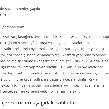
de sayı tahminleri yapılır.
şturur.
iz.
görebilirsiniz.
ık sık karşılaştığımız bir durumdur. Bahis reklamı cezası hem hap
u suçla internet sayfalarında yasadışı bahis sitelerinin
eyahut reklamda oynamak aracılığı ile suretiyle kişiler yasadışı
uyarınca yasadışı bahsi oynamaya teşvik etmek yani reklam almak
asına teşvik edilmesi kapsamına alınmıştır. Türk hukukunda izins
duğu kadar reklam yapmakta suçtur. İlgili kanunun 5/ç maddesi;
ına dayalı sabit ihtimalli veya müşterek bahis ya da şans oyunların
ve üç bin güne kadar adli para cezasıyla cezalandırılır. Reklam
maksızın tüm bahis suçları için sitelere ayrım yapılmadan erişim
mi gerçekleştiren öznenin yetkili olmaması gerekir.
 çerez türleri aşağıdaki tabloda