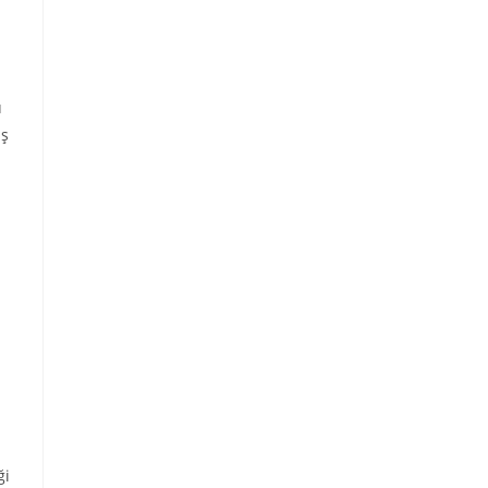
u
ış
ği