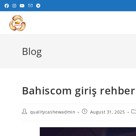
Skip
to
content
Blog
Bahiscom giriş rehberi
Post
Post
Po
qualitycashewadmin
August 31, 2025
author:
published:
ca