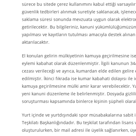
sürece bu sitede çerez kullanımını kabul ettiği varsayılır.
güvenlik tedbirleri alınmak suretiyle saklanacak, işlenece
saklama süresi sonunda mevzuata uygun olarak elektronik
getirilecektir. Bu bilgileriniz, kanuni yükümlülüğümüzün y
yapılması ve kayıtların tutulması amacıyla destek alınan ü
aktarılacaktır.
El konulan gelirin mülkiyetinin kamuya geçirilmesine i
eylemi kabahat olarak düzenlenmiştir. İlgili kanunun 34
cezası verileceği ve ayrıca, kumardan elde edilen gelire
edilmiştir. İkinci fıkrada ise kumar kabahati dolayısı ile
kamuya geçirilmesine mülki amir karar verebilecektir. 
yeni kanuni düzenleme ile belirlenmiştir. Dosyada gizl
soruşturması kapsamında binlerce kişinin şüpheli olara
Yurt içinde ve yurtdışındaki spor müsabakalarına sabit 
Teşkilatı Başkanlığındadır. Bu teşkilat tarafından lisans v
oluşturulurken, bir mail adresi ile üyelik sağlanırken, üye