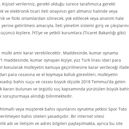
 Kişisel verileriniz, gerekli olduğu sürece tarafımızca gerekli
k ve elektronik ticari ileti onayınızı geri almanız halinde veya
 ve fiziki ortamlardan silinecek, yok edilecek veya anonim hale
erine getirilmesi amacıyla, İleti yönetim sistemi giriş ve çıkışların
çüncü kişilere, İYS’ye ve yetkili kurumlara (Ticaret Bakanlığı gibi)
se mülki amir karar verebilecektir. Maddesinde, kumar oynama
/1 maddesinde, kumar oynayan kişiye, yüz Türk lirası idari para
 el konularak mülkiyetin kamuya geçirilmesine karar verileceği ifade
 idari para cezasına ve el koymaya kolluk görevlileri, mülkiyetin
Yasadışı bahis suçu ve cezası büyük ölçüde 2018 Temmuz’da gelen
ilik kararı bulunan ve örgütlü suç kapsamında yürütülen büyük bahi
k soruşturmaya alındığı bilinmektedir.
ihtimalli veya müşterek bahis oyunlarını oynatma yetkisi Spor Toto
erilmeyen bahis siteleri yasadışıdır. Bir internet sitesi
lik adı ve iletişim ve adres bilgileri paylaşılmakta, ayrıca bu site