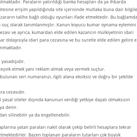
lmaktadır. Paraların yatırıldığı banka hesapları da ya ihbarda
t sitesine erişim yapıldığında site içerisinde mutlaka buna dair bilgil
zararın talihe bağlı olduğu oyunları ifade etmektedir. Bu bağlamd
a suç olarak tanımlanmıştır. Kanun koyucu kumar oynama eylemini
cezası ve ayrıca, kumardan elde edilen kazancın mülkiyetinin idari
 dolayısıyla idari para cezasına ve bu suretle elde edilen gelire e
unmaktadır.
 yasadışıdır.
teşvik etmek yani reklam almak veya vermek suçtur.
lunan seri numaranızı, ilgili alana eksiksiz ve doğru bir şekilde
ra cezasıdır.
bi yasal siteler dışında kanunun verdiği yetkiye dayalı olmaksızın
ya denir.
an silinebilir ya da engellenebilir.
plarına yatan paraları nakit olarak çekip belirli hesaplara tekrar
etmektedirler. Bazen toplanan paraların tutarları çok büyük