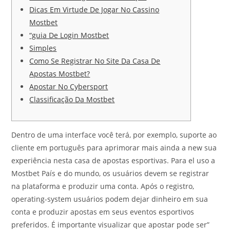
Dicas Em Virtude De Jogar No Cassino
Mostbet
“guia De Login Mostbet
Simples
Como Se Registrar No Site Da Casa De
Apostas Mostbet?
Apostar No Cybersport
Classificação Da Mostbet
Dentro de uma interface você terá, por exemplo, suporte ao
cliente em português para aprimorar mais ainda a new sua
experiência nesta casa de apostas esportivas. Para el uso a
Mostbet País e do mundo, os usuários devem se registrar
na plataforma e produzir uma conta. Após o registro,
operating-system usuários podem dejar dinheiro em sua
conta e produzir apostas em seus eventos esportivos
preferidos. É importante visualizar que apostar pode ser”