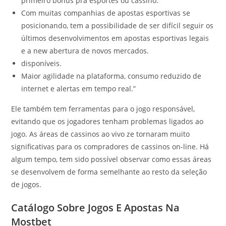
primeiro bônus pra esportes ou cassino.
Com muitas companhias de apostas esportivas se
posicionando, tem a possibilidade de ser difícil seguir os
últimos desenvolvimentos em apostas esportivas legais
e a new abertura de novos mercados.
disponíveis.
Maior agilidade na plataforma, consumo reduzido de
internet e alertas em tempo real.”
Ele também tem ferramentas para o jogo responsável,
evitando que os jogadores tenham problemas ligados ao
jogo. As áreas de cassinos ao vivo ze tornaram muito
significativas para os compradores de cassinos on-line. Há
algum tempo, tem sido possível observar como essas áreas
se desenvolvem de forma semelhante ao resto da seleção
de jogos.
Catálogo Sobre Jogos E Apostas Na
Mostbet