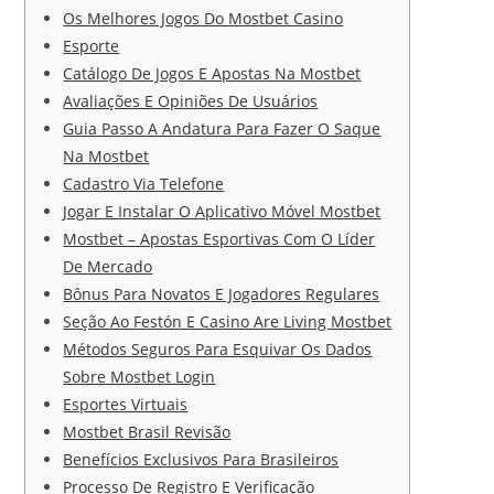
Os Melhores Jogos Do Mostbet Casino
Esporte
Catálogo De Jogos E Apostas Na Mostbet
Avaliações E Opiniões De Usuários
Guia Passo A Andatura Para Fazer O Saque
Na Mostbet
Cadastro Via Telefone
Jogar E Instalar O Aplicativo Móvel Mostbet
Mostbet – Apostas Esportivas Com O Líder
De Mercado
Bônus Para Novatos E Jogadores Regulares
Seção Ao Festón E Casino Are Living Mostbet
Métodos Seguros Para Esquivar Os Dados
Sobre Mostbet Login
Esportes Virtuais
Mostbet Brasil Revisão
Benefícios Exclusivos Para Brasileiros
Processo De Registro E Verificação