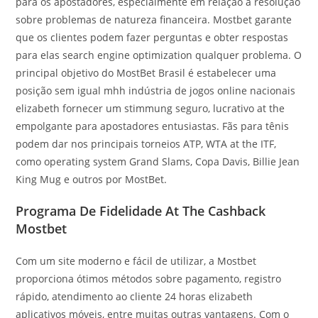
para os apostadores, especialmente em relação a resolução
sobre problemas de natureza financeira. Mostbet garante
que os clientes podem fazer perguntas e obter respostas
para elas search engine optimization qualquer problema. O
principal objetivo do MostBet Brasil é estabelecer uma
posição sem igual mhh indústria de jogos online nacionais
elizabeth fornecer um stimmung seguro, lucrativo at the
empolgante para apostadores entusiastas. Fãs para tênis
podem dar nos principais torneios ATP, WTA at the ITF,
como operating system Grand Slams, Copa Davis, Billie Jean
King Mug e outros por MostBet.
Programa De Fidelidade At The Cashback
Mostbet
Com um site moderno e fácil de utilizar, a Mostbet
proporciona ótimos métodos sobre pagamento, registro
rápido, atendimento ao cliente 24 horas elizabeth
aplicativos móveis, entre muitas outras vantagens. Com o