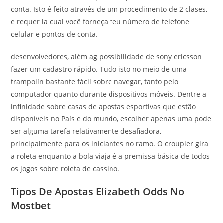
conta. Isto é feito através de um procedimento de 2 clases,
e requer la cual você forneça teu número de telefone
celular e pontos de conta.
desenvolvedores, além ag possibilidade de sony ericsson
fazer um cadastro rápido. Tudo isto no meio de uma
trampolín bastante fácil sobre navegar, tanto pelo
computador quanto durante dispositivos móveis. Dentre a
infinidade sobre casas de apostas esportivas que estão
disponíveis no País e do mundo, escolher apenas uma pode
ser alguma tarefa relativamente desafiadora,
principalmente para os iniciantes no ramo. O croupier gira
a roleta enquanto a bola viaja é a premissa básica de todos
os jogos sobre roleta de cassino.
Tipos De Apostas Elizabeth Odds No
Mostbet