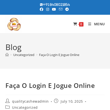
Skip
+91 8408021854
to
content
MENU
0
Blog
>
Uncategorized
>
Faça O Login E Jogue Online
Faça O Login E Jogue Online
Post
Post
qualitycashewadmin
July 10, 2025
author:
published:
Post
Uncategorized