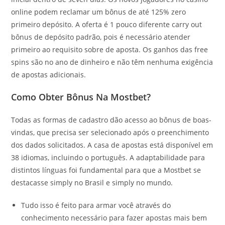
online podem reclamar um bônus de até 125% zero
primeiro depósito. A oferta é 1 pouco diferente carry out
bônus de depósito padrão, pois é necessário atender
primeiro ao requisito sobre de aposta. Os ganhos das free
spins são no ano de dinheiro e não têm nenhuma exigência
de apostas adicionais.
Como Obter Bônus Na Mostbet?
Todas as formas de cadastro dão acesso ao bônus de boas-
vindas, que precisa ser selecionado após o preenchimento
dos dados solicitados. A casa de apostas está disponível em
38 idiomas, incluindo o português. A adaptabilidade para
distintos línguas foi fundamental para que a Mostbet se
destacasse simply no Brasil e simply no mundo.
Tudo isso é feito para armar você através do
conhecimento necessário para fazer apostas mais bem