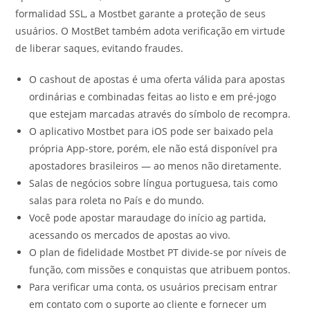
formalidad SSL, a Mostbet garante a proteção de seus
usuários. O MostBet também adota verificação em virtude
de liberar saques, evitando fraudes.
O cashout de apostas é uma oferta válida para apostas
ordinárias e combinadas feitas ao listo e em pré-jogo
que estejam marcadas através do símbolo de recompra.
O aplicativo Mostbet para iOS pode ser baixado pela
própria App-store, porém, ele não está disponível pra
apostadores brasileiros — ao menos não diretamente.
Salas de negócios sobre língua portuguesa, tais como
salas para roleta no País e do mundo.
Você pode apostar maraudage do início ag partida,
acessando os mercados de apostas ao vivo.
O plan de fidelidade Mostbet PT divide-se por níveis de
função, com missões e conquistas que atribuem pontos.
Para verificar uma conta, os usuários precisam entrar
em contato com o suporte ao cliente e fornecer um