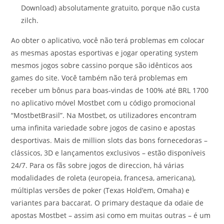
Download) absolutamente gratuito, porque não custa
zilch.
Ao obter o aplicativo, você não terá problemas em colocar
as mesmas apostas esportivas e jogar operating system
mesmos jogos sobre cassino porque são idênticos aos
games do site. Você também não terá problemas em
receber um bônus para boas-vindas de 100% até BRL 1700
no aplicativo móvel Mostbet com u código promocional
“MostbetBrasil”. Na Mostbet, os utilizadores encontram
uma infinita variedade sobre jogos de casino e apostas
desportivas. Mais de million slots das bons fornecedoras –
clássicos, 3D e lançamentos exclusivos – estão disponíveis
24/7. Para os fãs sobre jogos de direccion, há várias
modalidades de roleta (europeia, francesa, americana),
múltiplas versões de poker (Texas Hold’em, Omaha) e
variantes para baccarat. O primary destaque da odaie de
apostas Mostbet – assim asi como em muitas outras – é um