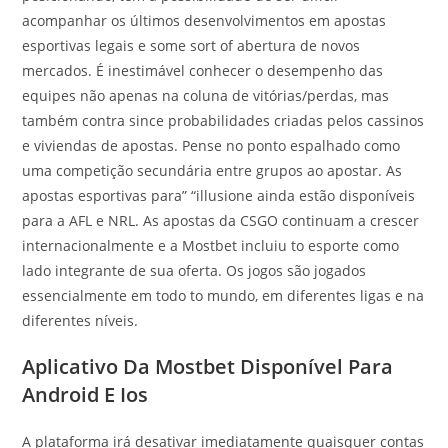
acompanhar os últimos desenvolvimentos em apostas
esportivas legais e some sort of abertura de novos
mercados. É inestimável conhecer o desempenho das
equipes não apenas na coluna de vitórias/perdas, mas
também contra since probabilidades criadas pelos cassinos
e viviendas de apostas. Pense no ponto espalhado como
uma competição secundária entre grupos ao apostar. As
apostas esportivas para” “illusione ainda estão disponíveis
para a AFL e NRL. As apostas da CSGO continuam a crescer
internacionalmente e a Mostbet incluiu to esporte como
lado integrante de sua oferta. Os jogos são jogados
essencialmente em todo to mundo, em diferentes ligas e na
diferentes níveis.
Aplicativo Da Mostbet Disponível Para
Android E Ios
A plataforma irá desativar imediatamente quaisquer contas