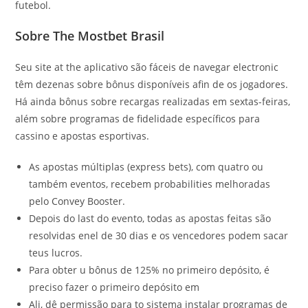
futebol.
Sobre The Mostbet Brasil
Seu site at the aplicativo são fáceis de navegar electronic
têm dezenas sobre bônus disponíveis afin de os jogadores.
Há ainda bônus sobre recargas realizadas em sextas-feiras,
além sobre programas de fidelidade específicos para
cassino e apostas esportivas.
As apostas múltiplas (express bets), com quatro ou
também eventos, recebem probabilities melhoradas
pelo Convey Booster.
Depois do last do evento, todas as apostas feitas são
resolvidas enel de 30 dias e os vencedores podem sacar
teus lucros.
Para obter u bônus de 125% no primeiro depósito, é
preciso fazer o primeiro depósito em
Ali, dê permissão para to sistema instalar programas de