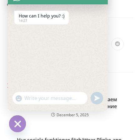
escolha de eventos esportivos.
How can I help you? :)
14:27
SHARE
PLEASE SHARE THIS
THIS
CONTENT
Opens
Opens
Opens
Opens
Opens
Opens
Opens
in
in
in
in
in
in
in
a
a
a
a
a
a
a
Opens
Opens
Opens
new
new
new
new
new
new
new
in
in
in
window
window
window
window
window
window
window
a
a
a
new
new
new
window
window
window
YOU MIGHT ALSO LIKE
U
"
По какой причине мы предпочитаем
N
WhatsApp Message
D
комфортные времяпрепровождение
+
E
F
c
December 5, 2025
I
N
h
E
D
a
Hide chaty
t