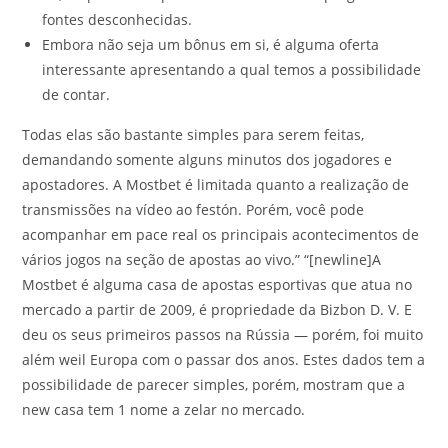
fontes desconhecidas.
Embora não seja um bônus em si, é alguma oferta
interessante apresentando a qual temos a possibilidade
de contar.
Todas elas são bastante simples para serem feitas,
demandando somente alguns minutos dos jogadores e
apostadores. A Mostbet é limitada quanto a realização de
transmissões na vídeo ao festón. Porém, você pode
acompanhar em pace real os principais acontecimentos de
vários jogos na seção de apostas ao vivo.” “[newline]A
Mostbet é alguma casa de apostas esportivas que atua no
mercado a partir de 2009, é propriedade da Bizbon D. V. E
deu os seus primeiros passos na Rússia — porém, foi muito
além weil Europa com o passar dos anos. Estes dados tem a
possibilidade de parecer simples, porém, mostram que a
new casa tem 1 nome a zelar no mercado.