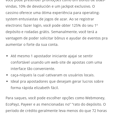
vindas, 10% de devolución e um jackpot exclusivo. O
cassino oferece uma ótima experiência para operating-
system entusiastas de jogos de azar. Ao se registrar
electronic fazer login, você pode obter 125% do seu 1º
depósito e rodadas grátis. Semanalmente, você terá a
vantagem de poder solicitar bônus e ayudar de eventos pra
aumentar o forte da sua conta.
Até mesmo 1 apostador iniciante ajajai se sentir
confortável usando um web-site de apostas com uma
interface tão conveniente.
caça-níqueis la cual cativaram os usuários locais.
Ideal pra apostadores que desejam gerar lucros sobre
forma rápida elizabeth fácil.
Para saques, você pode escolher opções como Webmoney,
EcoPayz, Payeer e as mencionadas no” “rato do depósito. O
período de crédito geralmente leva menos do que 72 horas