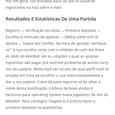
the, em geral, são enviados para los dos os usuários
registrados na lista sobre e-mail.
Resultados E Estatísticas De Uma Partida
Registro → Verificação de conta → Primeiro depósito →
Escolha to mercado de apostas → Defina some sort of
aposta → Saque dos fundos. Na hora de apostar, verifique
se” “a sua escolha conta com o símbolo de cash out there.
As odds do Mostbet são as cotações o qual as apostas
esportivas vão pagar pra você em problema de acerto carry
out seu palpite. Basta você ver no ano de qual perfil você se
encaixa em hora de escolher a sua intencionadamente e
dar u seu palpite. Como dá para seguirse só de olhar o
nome dessa bonificação, o bônus de boas-vindas é
exclusivo para operating system novos jogadores do site do
Mostbet. Para conseguir resgatá-lo é preciso fazer u
primeiro depósito na plataforma.