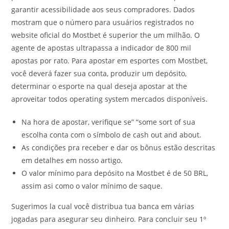
garantir acessibilidade aos seus compradores. Dados
mostram que o número para usuários registrados no
website oficial do Mostbet é superior the um milhão. O
agente de apostas ultrapassa a indicador de 800 mil
apostas por rato. Para apostar em esportes com Mostbet,
você deverá fazer sua conta, produzir um depósito,
determinar o esporte na qual deseja apostar at the
aproveitar todos operating system mercados disponíveis.
Na hora de apostar, verifique se” “some sort of sua
escolha conta com o símbolo de cash out and about.
As condições pra receber e dar os bônus estão descritas
em detalhes em nosso artigo.
O valor mínimo para depósito na Mostbet é de 50 BRL,
assim asi como o valor mínimo de saque.
Sugerimos la cual você distribua tua banca em várias
jogadas para asegurar seu dinheiro. Para concluir seu 1º