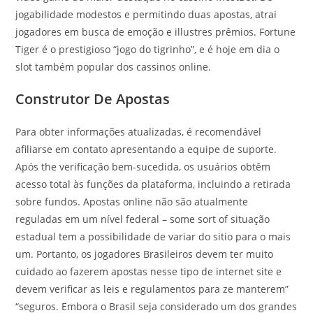
jogabilidade modestos e permitindo duas apostas, atrai
jogadores em busca de emoção e illustres prêmios. Fortune
Tiger é o prestigioso “jogo do tigrinho”, e é hoje em dia o
slot também popular dos cassinos online.
Construtor De Apostas
Para obter informações atualizadas, é recomendável
afiliarse em contato apresentando a equipe de suporte.
Após the verificação bem-sucedida, os usuários obtêm
acesso total às funções da plataforma, incluindo a retirada
sobre fundos. Apostas online não são atualmente
reguladas em um nível federal – some sort of situação
estadual tem a possibilidade de variar do sitio para o mais
um. Portanto, os jogadores Brasileiros devem ter muito
cuidado ao fazerem apostas nesse tipo de internet site e
devem verificar as leis e regulamentos para ze manterem”
“seguros. Embora o Brasil seja considerado um dos grandes