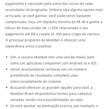
pagamento é calculado pela soma dos lucros de cada
acumulador do programa. Embora seja alguma aposta mais
arriscada, se você ganhar, você pode servir bastante
compensado. Faça um depósito mínimo de R$ 40 e ganhe o
bônus de boas-vindas de +125% relacionada o seu
pagamento até R$ a couple of. 000 para o jogo de cassino.
O principal propósito da MostBet é oferecer uma
experiência única e positiva.
Sim, o cassino Mostbet tem uma versão móvel, bem
como um aplicativo compatível com Android os e iOS.
Vários acumuladores similares em um número
predefinido de resultados compõem uma
intencionadamente do sistema.
Buscando oferecer as grandes opções para você, a
Mostbet Brasil disponibiliza formas para cadastro
variadas, tendo cinco possibilidades ao todo.
Se você apostar na pontuação precisa, por exemplo, o