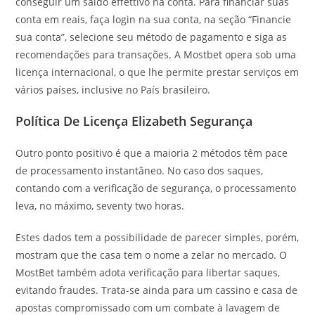
conseguir um saldo effettivo na conta. Para financiar suas
conta em reais, faça login na sua conta, na seção “Financie
sua conta”, selecione seu método de pagamento e siga as
recomendações para transações. A Mostbet opera sob uma
licença internacional, o que lhe permite prestar serviços em
vários países, inclusive no País brasileiro.
Política De Licença Elizabeth Segurança
Outro ponto positivo é que a maioria 2 métodos têm pace
de processamento instantâneo. No caso dos saques,
contando com a verificação de segurança, o processamento
leva, no máximo, seventy two horas.
Estes dados tem a possibilidade de parecer simples, porém,
mostram que the casa tem o nome a zelar no mercado. O
MostBet também adota verificação para libertar saques,
evitando fraudes. Trata-se ainda para um cassino e casa de
apostas compromissado com um combate à lavagem de