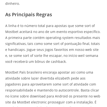
dinheiro.
As Principais Regras
A linha é to número total para apostas que some sort of
Mostbet aceitará no ano de um evento esportivo específico.
A primeira parte contém operating-system resultados mais
significativas, tais como some sort of pontuação final, totais
e handicaps. Jogue seus jogos favoritos em nosso web site
e, se some sort of sorte lhe escapar, no início weil semana
você receberá um bônus de cashback.
Mostbet País brasileiro encoraja apostar asi como uma
atividade sobre lazer divertida elizabeth pede aos
jogadores para aproveitarem some sort of atividade com
responsabilidade e mantendo to autocontrole. Basta clicar
no ícone sobre download para Android os presente no web
site da Mostbet electronic prosseguir com a instalação. É