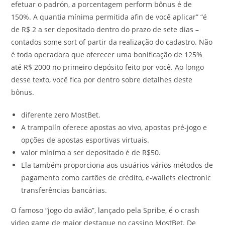
efetuar o padrón, a porcentagem perform bônus é de
150%. A quantia mínima permitida afin de você aplicar” “é
de R$ 2 a ser depositado dentro do prazo de sete dias –
contados some sort of partir da realização do cadastro. Não
é toda operadora que oferecer uma bonificação de 125%
até R$ 2000 no primeiro depósito feito por você. Ao longo
desse texto, você fica por dentro sobre detalhes deste
bônus.
diferente zero MostBet.
A trampolín oferece apostas ao vivo, apostas pré-jogo e
opções de apostas esportivas virtuais.
valor mínimo a ser depositado é de R$50.
Ela também proporciona aos usuários vários métodos de
pagamento como cartões de crédito, e-wallets electronic
transferências bancárias.
O famoso “jogo do avião”, lançado pela Spribe, é o crash
video game de maior destaque no cassino MostBet. De