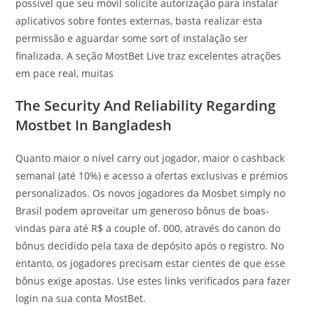
possível que seu móvil solicite autorização para instalar
aplicativos sobre fontes externas, basta realizar esta
permissão e aguardar some sort of instalação ser
finalizada. A seção MostBet Live traz excelentes atrações
em pace real, muitas
The Security And Reliability Regarding
Mostbet In Bangladesh
Quanto maior o nível carry out jogador, maior o cashback
semanal (até 10%) e acesso a ofertas exclusivas e prémios
personalizados. Os novos jogadores da Mosbet simply no
Brasil podem aproveitar um generoso bônus de boas-
vindas para até R$ a couple of. 000, através do canon do
bônus decidido pela taxa de depósito após o registro. No
entanto, os jogadores precisam estar cientes de que esse
bônus exige apostas. Use estes links verificados para fazer
login na sua conta MostBet.