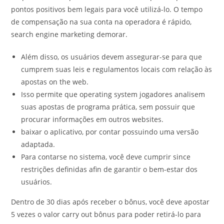
pontos positivos bem legais para você utilizá-lo. O tempo
de compensação na sua conta na operadora é rápido,
search engine marketing demorar.
Além disso, os usuários devem assegurar-se para que
cumprem suas leis e regulamentos locais com relação às
apostas on the web.
Isso permite que operating system jogadores analisem
suas apostas de programa prática, sem possuir que
procurar informações em outros websites.
baixar o aplicativo, por contar possuindo uma versão
adaptada.
Para contarse no sistema, você deve cumprir since
restrições definidas afin de garantir o bem-estar dos
usuários.
Dentro de 30 dias após receber o bônus, você deve apostar
5 vezes o valor carry out bônus para poder retirá-lo para