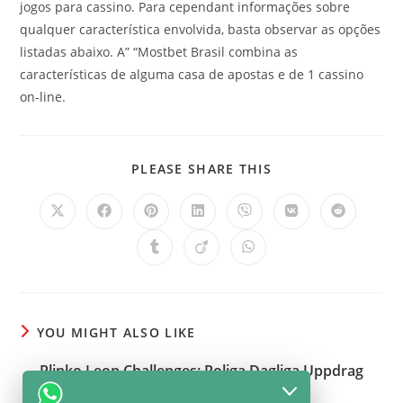
jogos para cassino. Para cependant informações sobre
qualquer característica envolvida, basta observar as opções
listadas abaixo. A” “Mostbet Brasil combina as
características de alguma casa de apostas e de 1 cassino
on-line.
SHARE
PLEASE SHARE THIS
THIS
CONTENT
Opens
Opens
Opens
Opens
Opens
Opens
Opens
in
in
in
in
in
in
in
a
a
a
a
a
a
a
Opens
Opens
Opens
new
new
new
new
new
new
new
in
in
in
window
window
window
window
window
window
window
a
a
a
new
new
new
window
window
window
YOU MIGHT ALSO LIKE
Plinko Leon Challenges: Roliga Dagliga Uppdrag
för Extra Belöningar